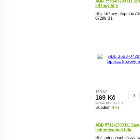
ABB 3553-07289 B1 Sp
křížový bílý
Bílý křížový přepínač A
07289 B1.
169 Kč
169 Kč
včetně PHE a DPH
K
Skladem:
4 ks
ABB 5517-2389 B1 Zás
jednonásobná bílá
Bílá jednonásobná zás