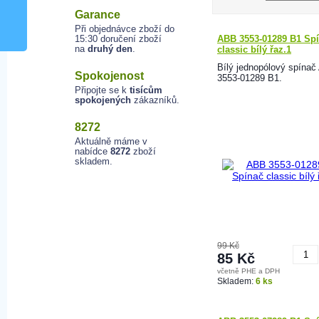
Garance
Při objednávce zboží do
15:30 doručení zboží
ABB 3553-01289 B1 Sp
na
druhý den
.
classic bílý řaz.1
Bílý jednopólový spína
Spokojenost
3553-01289 B1.
Připojte se k
tisícům
spokojených
zákazníků.
8272
Aktuálně máme v
nabídce
8272
zboží
skladem.
99 Kč
85 Kč
včetně PHE a DPH
K
Skladem:
6 ks