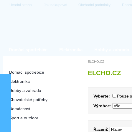
Úvodní strana
Jak nakupovat
Obchodní podmínky
Dopra
Domácí spotřebiče
Elektronika
Hobby a zahrada
Hlavní kategorie
ELCHO.CZ
ELCHO.CZ
Domácí spotřebiče
Elektronika
Hobby a zahrada
Vyberte:
Pouze 
Chovatelské potřeby
Výrobce:
Domácnost
Sport a outdoor
Řazení: