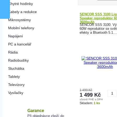
Chytré hodinky
Kabely a redukce
SENCOR SSS 3100 Lig
Speaker reproduktor 
Mikrosystémy
3600mAh
SENCOR SSS 3100. Vý
Mobilní telefony
60W reproduktor se svět
efekty a Bluetooth 5.1...
Napájení
PC a kancelář
Rádia
Radiobudíky
Sluchátka
Tablety
Televizory
1 499 Kč
Vysílačky
1 499 Kč
včetně PHE a DPH
K
Skladem:
1 ks
Garance
Při objednávce zboží do