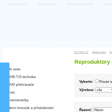
Úvodní strana
Jak nakupovat
Obchodní podmínky
Dopra
Domácí spotřebiče
Elektronika
Hobby a zahrada
Elektronika
ELCHO.CZ
Elektronika
R
Reproduktory
Reproduktory přenosné
Do auta
DVB-T/S technika
Vyberte:
Pouze 
DVD přehrávače
Výrobce:
Foto
Fotorámečky
Herní konzole a příslušenství
Řazení: