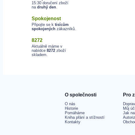
15:30 doručení zboží
na
druhý den
.
Spokojenost
Připojte se k
tisícům
spokojených
zákazníků.
8272
Aktuálně máme v
nabídce
8272
zboží
skladem.
O společnosti
Pro 
O nás
Doprav
Historie
Můj úč
Pomáháme
Jak na
Kniha přání a stížností
Autori
Kontakty
Obcho