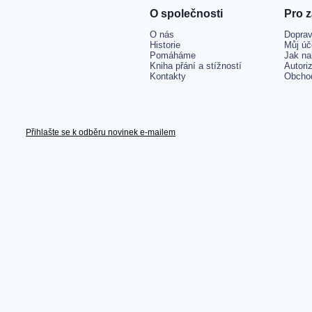
O společnosti
Pro 
O nás
Doprav
Historie
Můj úč
Pomáháme
Jak na
Kniha přání a stížností
Autori
Kontakty
Obcho
Přihlašte se k odběru novinek e-mailem