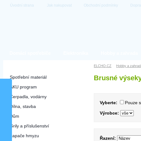
Úvodní strana
Jak nakupovat
Obchodní podmínky
Dopra
Domácí spotřebiče
Elektronika
Hobby a zahrada
Hobby a zahrada
ELCHO.CZ
Hobby a zahrad
Brusné výsek
Spotřební materiál
AKU program
Čerpadla, vodárny
Vyberte:
Pouze 
Dílna, stavba
Výrobce:
Dům
Grily a příslušenství
Lapače hmyzu
Řazení: