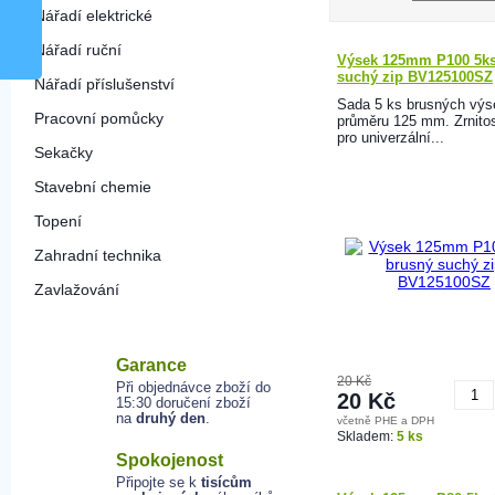
Nářadí elektrické
Nářadí ruční
Výsek 125mm P100 5ks
suchý zip BV125100SZ
Nářadí příslušenství
Sada 5 ks brusných výs
Pracovní pomůcky
průměru 125 mm. Zrnito
pro univerzální...
Sekačky
Stavební chemie
Topení
Zahradní technika
Zavlažování
Garance
20 Kč
Při objednávce zboží do
20 Kč
15:30 doručení zboží
na
druhý den
.
včetně PHE a DPH
K
Skladem:
5 ks
Spokojenost
Připojte se k
tisícům