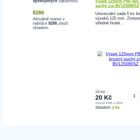
spokojených
zákazníků.
Výsek 125mm P80 5ks 
suchý zip BV125080SZ
8286
Univerzální sada 5 ks b
výseků 125 mm. Zrnitos
Aktuálně máme v
středně hrubé...
nabídce
8286
zboží
skladem.
20 Kč
20 Kč
včetně PHE a DPH
K
Skladem:
2 ks