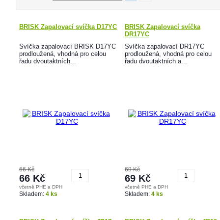
BRISK Zapalovací svíčka D17YC
BRISK Zapalovací svíčka
DR17YC
Svíčka zapalovací BRISK D17YC
Svíčka zapalovací DR17YC
prodloužená, vhodná pro celou
prodloužená, vhodná pro celou
řadu dvoutaktních...
řadu dvoutaktních a...
66 Kč
69 Kč
66 Kč
69 Kč
včetně PHE a DPH
včetně PHE a DPH
Koupit
Koupit
Skladem:
4 ks
Skladem:
4 ks