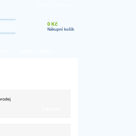
Přihlásit
|
Registrace
0 Kč
Nákupní košík
nost
Sport a outdoor
rodej
Zobrazit