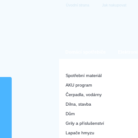
Úvodní strana
Jak nakupovat
Domácí spotřebiče
Elektroni
Hobby a zahrada
Spotřební materiál
AKU program
Čerpadla, vodárny
Dílna, stavba
Dům
Grily a příslušenství
Lapače hmyzu