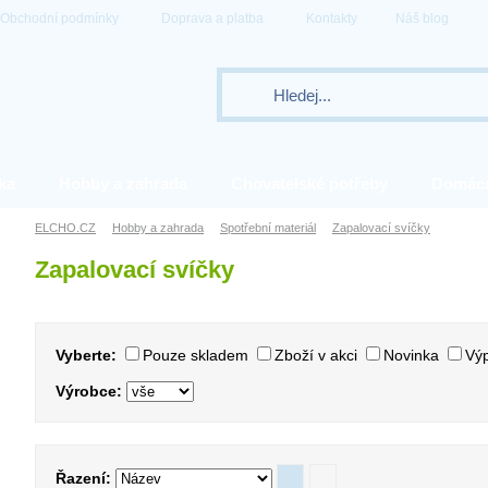
Obchodní podmínky
Doprava a platba
Kontakty
Náš blog
ka
Hobby a zahrada
Chovatelské potřeby
Domác
ELCHO.CZ
Hobby a zahrada
Spotřební materiál
Zapalovací svíčky
Zapalovací svíčky
Vyberte:
Pouze skladem
Zboží v akci
Novinka
Výp
Výrobce:
Řazení: