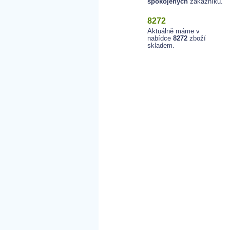
spokojených
zákazníků.
8272
Aktuálně máme v
nabídce
8272
zboží
skladem.