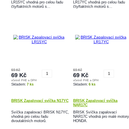
LR15YC vhodná pro celou řadu
LR17YC vhodná pro celou řadu
čtyřtaktních motorů s...
čtyřtaktních motorů s...
69 Kč
69 Kč
69 Kč
69 Kč
včetně PHE a DPH
včetně PHE a DPH
Koupit
Koupit
Skladem:
7 ks
Skladem:
6 ks
BRISK Zapalovací svíčka N17YC
BRISK Zapalovací svíčka
NAR17C
Svíčka zapalovací BRISK N17YC,
BRISK Svíčka zapalovací
vhodná pro celou řadu
NAR17C vhodná pro malé motory
dvoutaktních motorů.
HONDA.