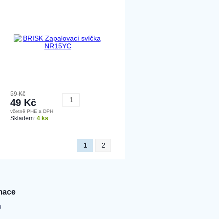
59 Kč
49 Kč
včetně PHE a DPH
Koupit
Skladem:
4 ks
1
2
mace
u