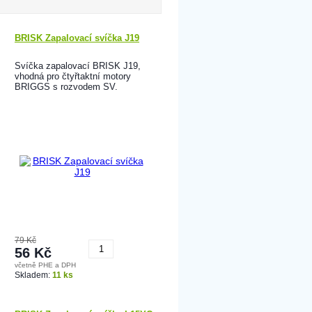
BRISK Zapalovací svíčka J19
Svíčka zapalovací BRISK J19,
vhodná pro čtyřtaktní motory
BRIGGS s rozvodem SV.
79 Kč
56 Kč
včetně PHE a DPH
Koupit
Skladem:
11 ks