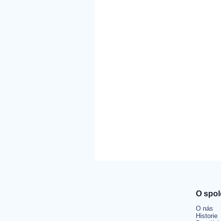
O spol
O nás
Historie