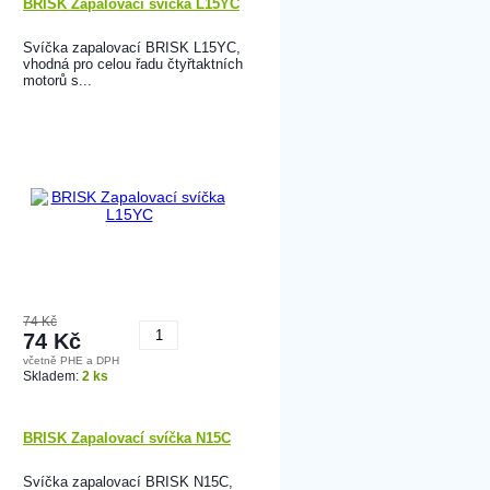
BRISK Zapalovací svíčka L15YC
Svíčka zapalovací BRISK L15YC,
vhodná pro celou řadu čtyřtaktních
motorů s...
74 Kč
74 Kč
včetně PHE a DPH
Koupit
Skladem:
2 ks
BRISK Zapalovací svíčka N15C
Svíčka zapalovací BRISK N15C,