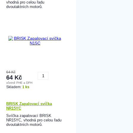
vhodná pro celou řadu
dvoutaktních motorů.
64 Kč
64 Kč
včetně PHE a DPH
Koupit
Skladem:
1 ks
BRISK Zapalovací svíčka
NR15YC
Svíčka zapalovací BRISK
NR15YC, vhodná pro celou řadu
dvoutaktních motorů.