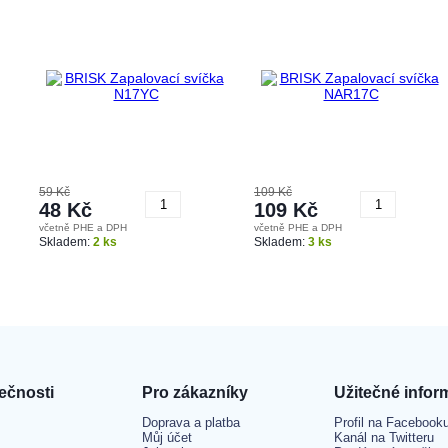
59 Kč
109 Kč
48 Kč
109 Kč
včetně PHE a DPH
včetně PHE a DPH
Koupit
Koupit
Skladem:
2 ks
Skladem:
3 ks
ečnosti
Pro zákazníky
Užitečné infor
Doprava a platba
Profil na Facebook
Můj účet
Kanál na Twitteru