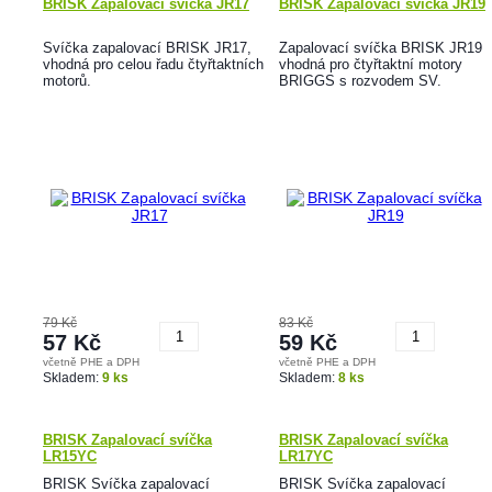
BRISK Zapalovací svíčka JR17
BRISK Zapalovací svíčka JR19
Svíčka zapalovací BRISK JR17,
Zapalovací svíčka BRISK JR19
vhodná pro celou řadu čtyřtaktních
vhodná pro čtyřtaktní motory
motorů.
BRIGGS s rozvodem SV.
79 Kč
83 Kč
57 Kč
59 Kč
včetně PHE a DPH
včetně PHE a DPH
Koupit
Koupit
Skladem:
9 ks
Skladem:
8 ks
BRISK Zapalovací svíčka
BRISK Zapalovací svíčka
LR15YC
LR17YC
BRISK Svíčka zapalovací
BRISK Svíčka zapalovací