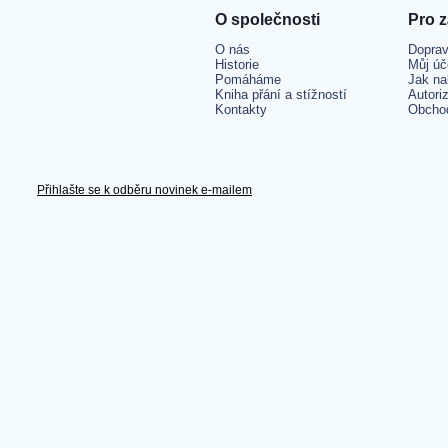
O společnosti
Pro 
O nás
Doprav
Historie
Můj úč
Pomáháme
Jak na
Kniha přání a stížností
Autori
Kontakty
Obcho
Přihlašte se k odběru novinek e-mailem