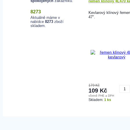
spokojených
zákazníků.
řemen klínový 4L470 k
8273
Kevlarový klínový řemen
47".
Aktuálně máme v
nabídce
8273
zboží
skladem.
179 Kč
109 Kč
včetně PHE a DPH
K
Skladem:
1 ks