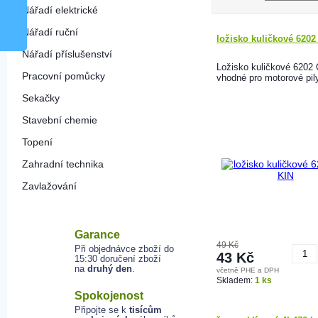
Nářadí elektrické
Nářadí ruční
ložisko kuličkové 6202
Nářadí příslušenství
Ložisko kuličkové 6202
Pracovní pomůcky
vhodné pro motorové pil
Sekačky
Stavební chemie
Topení
Zahradní technika
Zavlažování
Garance
49 Kč
Při objednávce zboží do
43 Kč
15:30 doručení zboží
na
druhý den
.
včetně PHE a DPH
K
Skladem:
1 ks
Spokojenost
Připojte se k
tisícům