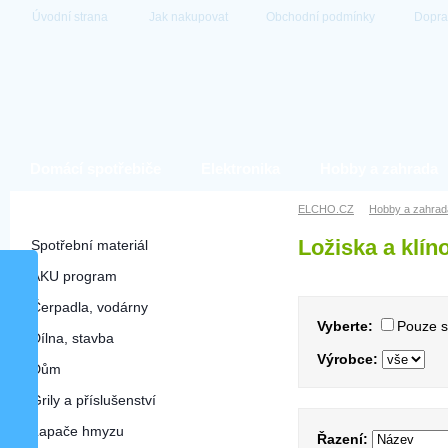
Úvodní strana
Jak nakupovat
Obchodní podmínky
Dopra
Domácí spotřebiče
Elektronika
Hobby a zahrada
Hobby a zahrada
ELCHO.CZ
Hobby a zahrad
Ložiska a klí
Spotřební materiál
AKU program
Čerpadla, vodárny
Vyberte:
Pouze 
Dílna, stavba
Výrobce:
Dům
Grily a příslušenství
Lapače hmyzu
Řazení: