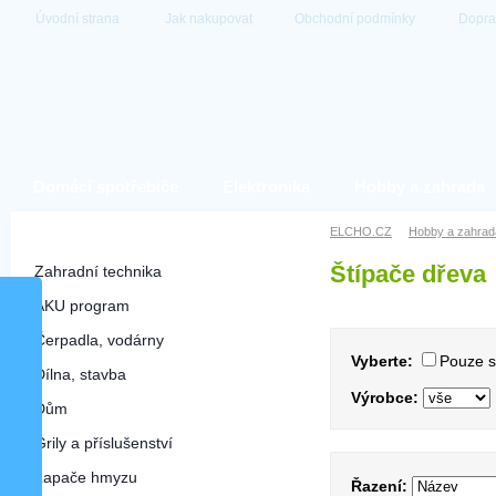
Úvodní strana
Jak nakupovat
Obchodní podmínky
Dopra
Domácí spotřebiče
Elektronika
Hobby a zahrada
Hobby a zahrada
ELCHO.CZ
Hobby a zahrad
Štípače dřeva
Zahradní technika
AKU program
Čerpadla, vodárny
Vyberte:
Pouze 
Dílna, stavba
Výrobce:
Dům
Grily a příslušenství
Lapače hmyzu
Řazení: