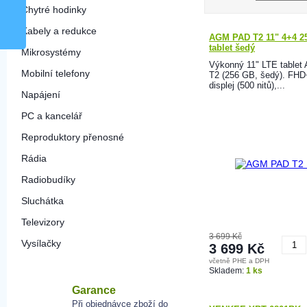
Chytré hodinky
Kabely a redukce
AGM PAD T2 11" 4+4 2
tablet šedý
Mikrosystémy
Výkonný 11" LTE table
Mobilní telefony
T2 (256 GB, šedý). FHD
displej (500 nitů),...
Napájení
PC a kancelář
Reproduktory přenosné
Rádia
Radiobudíky
Sluchátka
Televizory
3 699 Kč
Vysílačky
3 699 Kč
včetně PHE a DPH
K
Skladem:
1 ks
Garance
Při objednávce zboží do