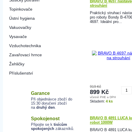
Sušičky potravin
BRAVO B 4697 nástave
strouhání
Topinkovače
Praktický struhací nást
pro roboty Bondy B-4706
Ústní hygiena
4697. Ideální pro...
Vakuovačky
Vysavače
Vzduchotechnika
Zavařovací hrnce
Žehličky
Příslušenství
919 Kč
899 Kč
Garance
včetně PHE a DPH
Při objednávce zboží do
K
Skladem:
4 ks
15:30 doručení zboží
na
druhý den
.
BRAVO B 4891 LUCA k
Spokojenost
robot 1000W
Připojte se k
tisícům
spokojených
zákazníků.
BRAVO B 4891 LUCA k