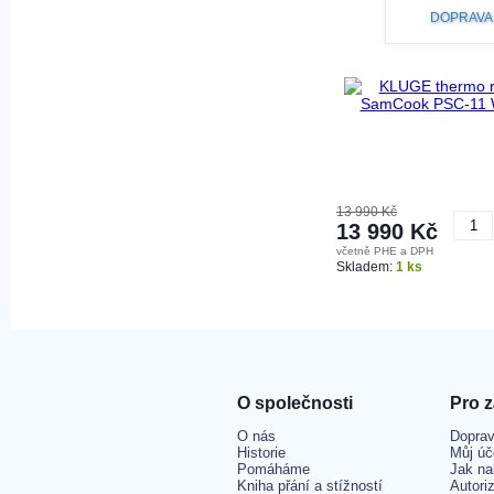
DOPRAVA
13 990 Kč
13 990 Kč
včetně PHE a DPH
K
Skladem:
1 ks
O společnosti
Pro 
O nás
Doprav
Historie
Můj úč
Pomáháme
Jak na
Kniha přání a stížností
Autori