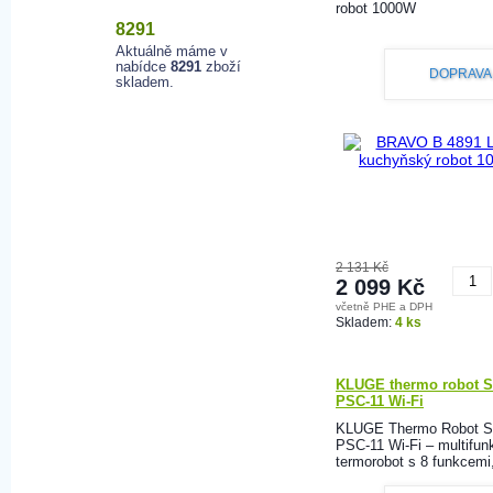
robot 1000W
8291
Aktuálně máme v
nabídce
8291
zboží
DOPRAVA
skladem.
2 131 Kč
2 099 Kč
včetně PHE a DPH
K
Skladem:
4 ks
KLUGE thermo robot 
PSC-11 Wi-Fi
KLUGE Thermo Robot 
PSC-11 Wi-Fi – multifun
termorobot s 8 funkcemi,