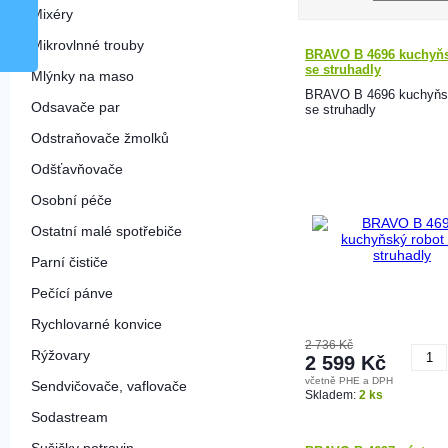
Mixéry
Mikrovlnné trouby
BRAVO B 4696 kuchyňs
se struhadly
Mlýnky na maso
BRAVO B 4696 kuchyňsk
Odsavače par
se struhadly
Odstraňovače žmolků
Odšťavňovače
Osobní péče
Ostatní malé spotřebiče
Parní čističe
Pečící pánve
Rychlovarné konvice
2 736 Kč
Rýžovary
2 599 Kč
včetně PHE a DPH
Sendvičovače, vaflovače
K
Skladem:
2 ks
Sodastream