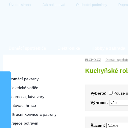
Úvodní strana
Jak nakupovat
Obchodní podmínky
Dopra
Domácí spotřebiče
Elektronika
Hobby a zahrada
Domácí spotřebiče
ELCHO.CZ
Domácí spotřeb
Kuchyňské ro
Kuchyňské roboty
Domácí pekárny
Elektrické vařiče
Vyberte:
Pouze 
Espressa, kávovary
Výrobce:
Fritovací hrnce
Filtrační konvice a patrony
Kráječe potravin
Řazení: