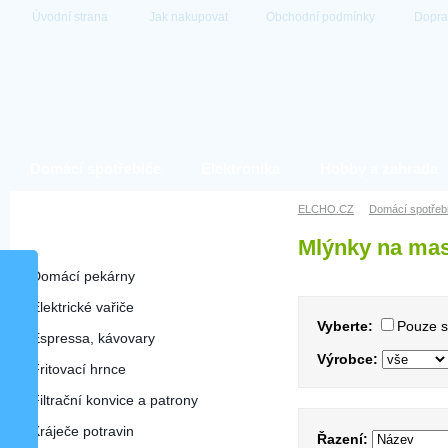
Úvodní strana
Jak nakupovat
Obchodní podmínky
Dopra
Domácí spotřebiče
Elektronika
Hobby a zahrada
Domácí spotřebiče
ELCHO.CZ
Domácí spotřeb
Mlýnky na ma
Mlýnky na maso
Domácí pekárny
Elektrické vařiče
Vyberte:
Pouze 
Espressa, kávovary
Výrobce:
Fritovací hrnce
Filtrační konvice a patrony
Kráječe potravin
Řazení: