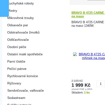
Kuchyňské roboty
Mixéry
BRAVO B 4725 CARNE 
na maso
Mikrovlnné trouby
BRAVO B 4725 CARNE 
Odsavače par
na maso 1340W.
Odstraňovače žmolků
Odšťavňovače
Osobní péče
Ostatní malé spotřebiče
Parní čističe
Pečící pánve
Rychlovarné konvice
2 199 Kč
Rýžovary
1 999 Kč
včetně PHE a DPH
Sendvičovače, vaflovače
K
Skladem:
1 ks
Sodastream