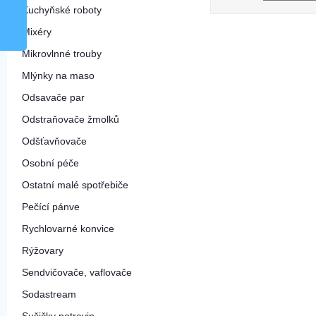
Kuchyňské roboty
Mixéry
Mikrovlnné trouby
Mlýnky na maso
Odsavače par
Odstraňovače žmolků
Odšťavňovače
Osobní péče
Ostatní malé spotřebiče
Pečící pánve
Rychlovarné konvice
Rýžovary
Sendvičovače, vaflovače
Sodastream