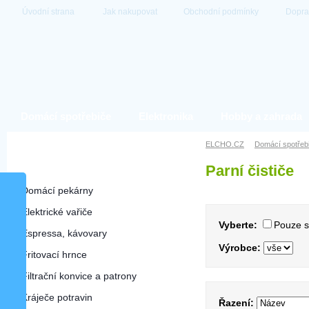
Úvodní strana
Jak nakupovat
Obchodní podmínky
Dopra
Domácí spotřebiče
Elektronika
Hobby a zahrada
Domácí spotřebiče
ELCHO.CZ
Domácí spotřeb
Parní čističe
Parní čističe
Domácí pekárny
Elektrické vařiče
Vyberte:
Pouze 
Espressa, kávovary
Výrobce:
Fritovací hrnce
Filtrační konvice a patrony
Kráječe potravin
Řazení: