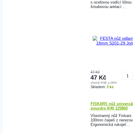
s ocelovou vodící lištou
šroubovou aretací....
47 Kč
47 Kč
včetně PHE a DPH
K
Skladem:
3 ks
FISKARS nůž univerzál
pouzdro K40 125860
Všestranný nůž Fiskars
100mm čepelí z nerezové
Ergonomická rukojeť...