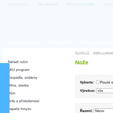
Úvodní strana
Jak nakupovat
Obchodní podmínky
Dopra
Domácí spotřebiče
Elektronika
Hobby a zahrada
Hobby a zahrada
ELCHO.CZ
Hobby a zahrad
Nože
Nářadí ruční
AKU program
Čerpadla, vodárny
Vyberte:
Pouze 
Dílna, stavba
Výrobce:
Dům
Grily a příslušenství
Lapače hmyzu
Řazení: