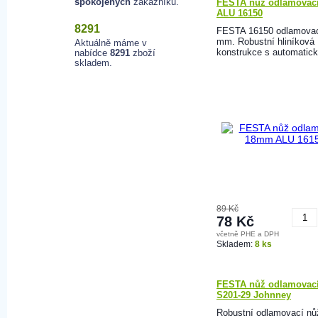
spokojených
zákazníků.
FESTA nůž odlamovac
ALU 16150
8291
FESTA 16150 odlamovac
mm. Robustní hliníková
Aktuálně máme v
konstrukce s automatick
nabídce
8291
zboží
skladem.
89 Kč
78 Kč
včetně PHE a DPH
K
Skladem:
8 ks
FESTA nůž odlamovac
S201-29 Johnney
Robustní odlamovací n