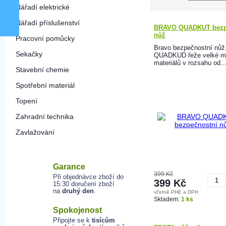
Nářadí elektrické
Nářadí příslušenství
BRAVO QUADKUT bezp
nůž
Pracovní pomůcky
Bravo bezpečnostní nůž
Sekačky
QUADKUD řeže velké m
materiálů v rozsahu od..
Stavební chemie
Spotřební materiál
Topení
Zahradní technika
Zavlažování
Garance
399 Kč
Při objednávce zboží do
399 Kč
15:30 doručení zboží
na
druhý den
.
včetně PHE a DPH
K
Skladem:
1 ks
Spokojenost
Připojte se k
tisícům