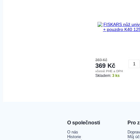
369 Kč
369 Kč
včetně PHE a DPH
K
Skladem:
3 ks
O společnosti
Pro 
O nás
Doprav
Historie
Můj úč