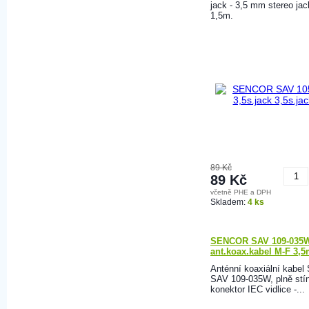
jack - 3,5 mm stereo jac
1,5m.
89 Kč
89 Kč
včetně PHE a DPH
K
Skladem:
4 ks
SENCOR SAV 109-035
ant.koax.kabel M-F 3,
Anténní koaxiální kabel
SAV 109-035W, plně stí
konektor IEC vidlice -...