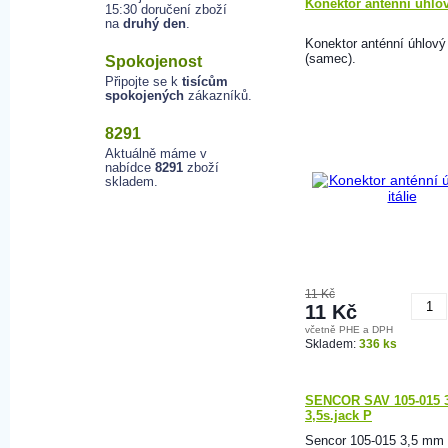
Konektor anténní úhlový
15:30 doručení zboží
na
druhý den
.
Konektor anténní úhlový -
(samec).
Spokojenost
Připojte se k
tisícům
spokojených
zákazníků.
8291
Aktuálně máme v
nabídce
8291
zboží
skladem.
11 Kč
11 Kč
včetně PHE a DPH
K
Skladem:
336 ks
SENCOR SAV 105-015 3
3,5s.jack P
Sencor 105-015 3,5 mm 