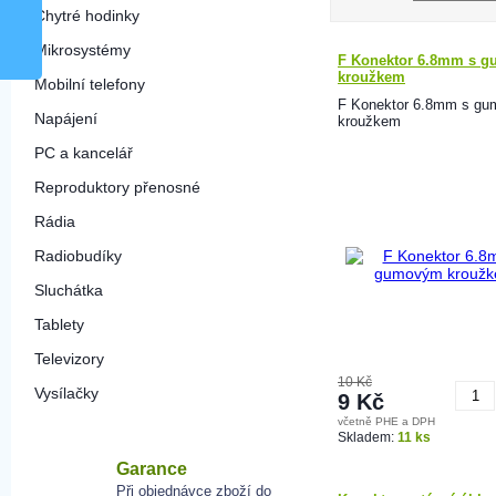
Chytré hodinky
Mikrosystémy
F Konektor 6.8mm s 
kroužkem
Mobilní telefony
F Konektor 6.8mm s g
Napájení
kroužkem
PC a kancelář
Reproduktory přenosné
Rádia
Radiobudíky
Sluchátka
Tablety
Televizory
10 Kč
Vysílačky
9 Kč
včetně PHE a DPH
K
Skladem:
11 ks
Garance
Při objednávce zboží do