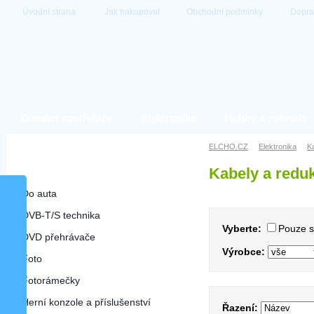
Úvodní strana
Jak nakupovat
Obchodní podmínky
Dopra
Domácí spotřebiče
Elektronika
Hobby a zahrada
Elektronika
ELCHO.CZ
Elektronika
K
Kabely a redu
Kabely a redukce
Do auta
DVB-T/S technika
Vyberte:
Pouze 
DVD přehrávače
Výrobce:
Foto
Fotorámečky
Herní konzole a příslušenství
Řazení: