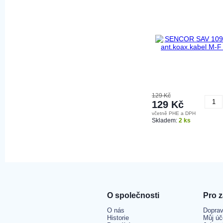
129 Kč
129 Kč
včetně PHE a DPH
K
Skladem:
2 ks
O společnosti
Pro 
O nás
Doprav
Historie
Můj úč