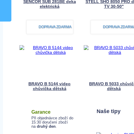
SENCOR SUB 281BE deka
STELL SHO 8050 PRO d
elektrická
TV 30-50"
1 199 Kč
2 990 Kč
DOPRAVA ZDARMA
DOPRAVA ZDARM
BRAVO B 5144 video
BRAVO B 5033 chůvič
chůvička dětská
dětská
2 299 Kč
1 249 Kč
Naše tipy
Garance
Při objednávce zboží do
15:30 doručení zboží
na
druhý den
.