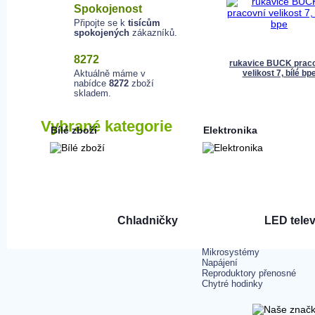
Spokojenost
Připojte se k
tisícům
spokojených
zákazníků.
8272
rukavice BUCK prac
Aktuálně máme v
velikost 7, bílé bp
nabídce
8272
zboží
skladem.
12 Kč
Vybrané kategorie
Bílé zboží
Elektronika
Chladničky
LED telev
již od 4 490 Kč
již od 5 98
Mikrosystémy
Napájení
Reproduktory přenosné
Chytré hodinky