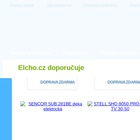
Úvodní strana
Jak nakupovat
Obchodní podmínky
Dopra
Domácí spotřebiče
Elektronika
Hobby a zahrada
Elcho.cz doporučuje
DOPRAVA ZDARMA
DOPRAVA ZDARM