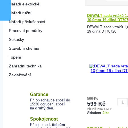
Nářadí elektrické
Nářadí ruční
DEWALT sada vrtáků 1,
10,0mm 19 dílná DT70
Nářadí příslušenství
DEWALT sada vrtáků 1
Pracovní pomůcky
19 dílná DT70728
Sekačky
Stavební chemie
Topení
Zahradní technika
Zavlažování
Garance
599 Kč
Při objednávce zboží do
599 Kč
15:30 doručení zboží
na
druhý den
.
včetně PHE a DPH
K
Skladem:
2 ks
Spokojenost
Připojte se k
tisícům