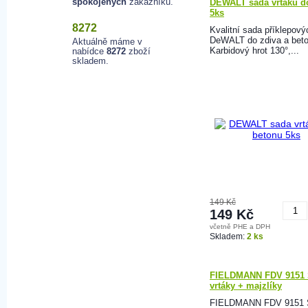
spokojených
zákazníků.
DEWALT sada vrtáků d
5ks
8272
Kvalitní sada příklepový
DeWALT do zdiva a beto
Aktuálně máme v
Karbidový hrot 130°,...
nabídce
8272
zboží
skladem.
149 Kč
149 Kč
včetně PHE a DPH
K
Skladem:
2 ks
FIELDMANN FDV 9151
vrtáky + majzlíky
FIELDMANN FDV 9151