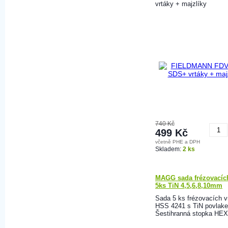
vrtáky + majzlíky
740 Kč
499 Kč
včetně PHE a DPH
K
Skladem:
2 ks
MAGG sada frézovacích
5ks TiN 4,5,6,8,10mm
Sada 5 ks frézovacích v
HSS 4241 s TiN povlak
Šestihranná stopka HEX 