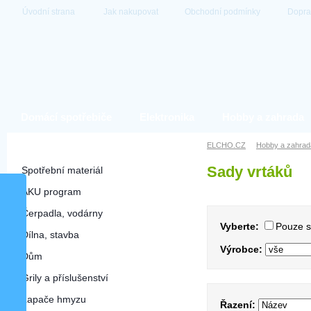
Úvodní strana
Jak nakupovat
Obchodní podmínky
Dopra
Domácí spotřebiče
Elektronika
Hobby a zahrada
Hobby a zahrada
ELCHO.CZ
Hobby a zahrad
Sady vrtáků
Spotřební materiál
AKU program
Čerpadla, vodárny
Vyberte:
Pouze 
Dílna, stavba
Výrobce:
Dům
Grily a příslušenství
Lapače hmyzu
Řazení: