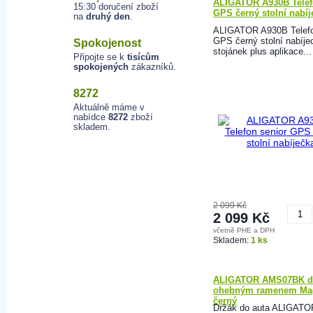
ALIGATOR A930B Telef
15:30 doručení zboží
GPS černý stolní nabíj
na
druhý den
.
ALIGATOR A930B Telefo
GPS černý stolní nabíje
Spokojenost
stojánek plus aplikace...
Připojte se k
tisícům
spokojených
zákazníků.
8272
Aktuálně máme v
nabídce
8272
zboží
skladem.
2 099 Kč
2 099 Kč
včetně PHE a DPH
K
Skladem:
1 ks
ALIGATOR AMS07BK dr
ohebným ramenem Ma
černý
Držák do auta ALIGATO