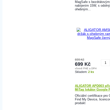
MagSafe s bezdrátovým
nabíjením 15W, s odoln
ohebným...
699 Kč
699 Kč
včetně PHE a DPH
K
Skladem:
2 ks
ALIGATOR APD003 pří
MiTag lokátor Google 
Oficiální certifikace pro
Find My Device, licenc
produkt