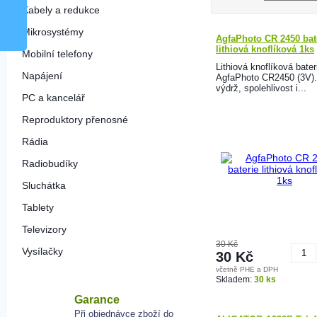
Kabely a redukce
Mikrosystémy
AgfaPhoto CR 2450 bat
lithiová knoflíková 1ks
Mobilní telefony
Lithiová knoflíková bater
Napájení
AgfaPhoto CR2450 (3V).
výdrž, spolehlivost i...
PC a kancelář
Reproduktory přenosné
Rádia
Radiobudíky
Sluchátka
Tablety
Televizory
30 Kč
Vysílačky
30 Kč
včetně PHE a DPH
K
Skladem:
30 ks
Garance
Při objednávce zboží do