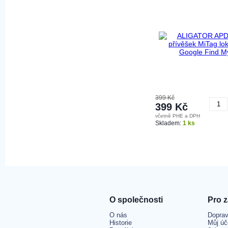
399 Kč
399 Kč
včetně PHE a DPH
K
Skladem:
1 ks
O společnosti
Pro 
O nás
Doprav
Historie
Můj úč