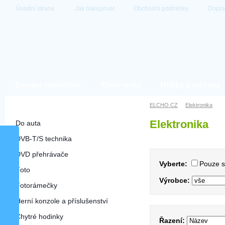
Úvodní strana
Jak nakupovat
Obchodní podmínky
Dopra
Domácí spotřebiče
Elektronika
Hobby a zahrada
Elektronika
ELCHO.CZ
Elektronika
Elektronika
Do auta
DVB-T/S technika
DVD přehrávače
Vyberte:
Pouze 
Foto
Výrobce:
Fotorámečky
Herní konzole a příslušenství
Chytré hodinky
Řazení: