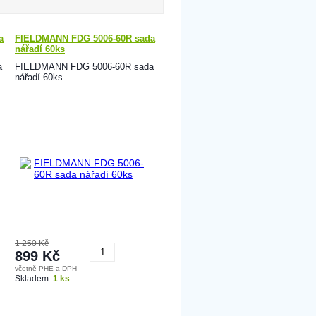
a
FIELDMANN FDG 5006-60R sada
nářadí 60ks
a
FIELDMANN FDG 5006-60R sada
nářadí 60ks
1 250 Kč
899 Kč
včetně PHE a DPH
Koupit
Skladem:
1 ks