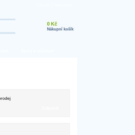
Přihlásit
|
Registrace
0 Kč
Nákupní košík
nost
Sport a outdoor
rodej
Zobrazit