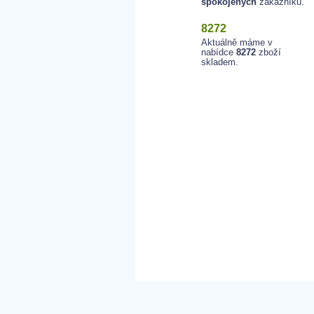
spokojených
zákazníků.
8272
Aktuálně máme v
nabídce
8272
zboží
skladem.