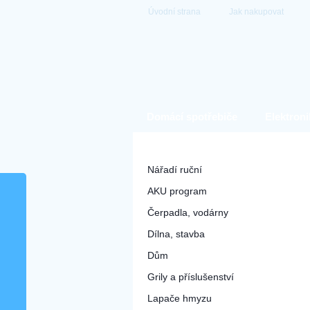
Úvodní strana
Jak nakupovat
Domácí spotřebiče
Elektroni
Hobby a zahrada
Nářadí ruční
AKU program
Čerpadla, vodárny
Dílna, stavba
Dům
Grily a příslušenství
Lapače hmyzu