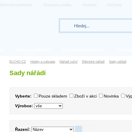
Obchodní podmínky
Doprava a platba
Kontakty
Náš blog
ka
Hobby a zahrada
Chovatelské potřeby
Domác
ELCHO.CZ
Hobby a zahrada
Nářadí ruční
Dílenské nářadí
Sady nářádí
Sady nářádí
Vyberte:
Pouze skladem
Zboží v akci
Novinka
Výp
Výrobce:
Řazení: