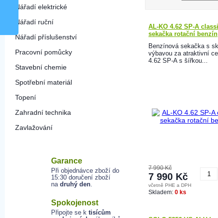
Nářadí elektrické
Nářadí ruční
AL-KO 4.62 SP-A class
sekačka rotační benzín
Nářadí příslušenství
Benzínová sekačka s sk
Pracovní pomůcky
výbavou za atraktivní 
4.62 SP-A s šířkou...
Stavební chemie
Spotřební materiál
Topení
Zahradní technika
Zavlažování
Garance
7 990 Kč
Při objednávce zboží do
7 990 Kč
15:30 doručení zboží
na
druhý den
.
včetně PHE a DPH
K
Skladem:
0 ks
Spokojenost
Připojte se k
tisícům