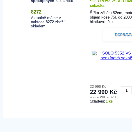
spokojených
zákazníků.
SOLO 5352 VS ALU be
sekačka
8272
Šířka záběru 52cm, mot
objem koše 75l, do 200
Aktuálně máme v
hliníkové tělo...
nabídce
8272
zboží
skladem.
DOPRAVA
22 990 Kč
22 990 Kč
včetně PHE a DPH
K
Skladem:
1 ks