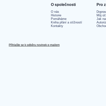
O společnosti
Pro 
O nás
Doprav
Historie
Můj úč
Pomáháme
Jak na
Kniha přání a stížností
Autori
Kontakty
Obcho
Přihlašte se k odběru novinek e-mailem