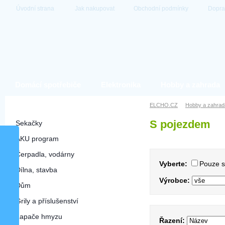
Úvodní strana
Jak nakupovat
Obchodní podmínky
Dopra
Domácí spotřebiče
Elektronika
Hobby a zahrada
Hobby a zahrada
ELCHO.CZ
Hobby a zahrad
S pojezdem
Sekačky
AKU program
Čerpadla, vodárny
Vyberte:
Pouze 
Dílna, stavba
Výrobce:
Dům
Grily a příslušenství
Lapače hmyzu
Řazení: