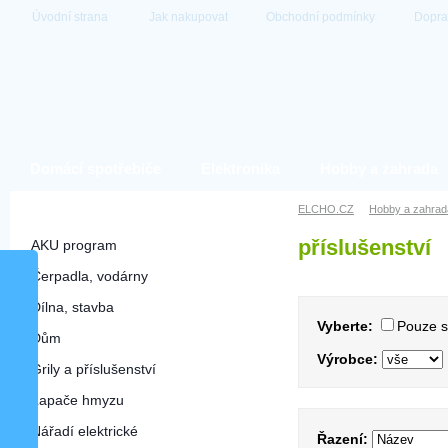
Úvodní strana
Jak nakupovat
Obchodní podmínky
Dopra
Domácí spotřebiče
Elektronika
Hobby a zahrada
Hobby a zahrada
ELCHO.CZ
Hobby a zahrad
příslušenství
AKU program
Čerpadla, vodárny
Dílna, stavba
Vyberte:
Pouze 
Dům
Výrobce:
Grily a příslušenství
Lapače hmyzu
Nářadí elektrické
Řazení: