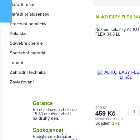
Nářadí ruční
Nářadí příslušenství
AL-KO EASY FLEX 34.8
Pracovní pomůcky
Nůž pro sekačky AL-K
Sekačky
FLEX 34,8 Li.
Stavební chemie
Spotřební materiál
Topení
Zahradní technika
Zavlažování
Garance
499 Kč
Při objednávce zboží do
459 Kč
15:30 doručení zboží
na
druhý den
.
včetně PHE a DPH
K
Skladem:
1 ks
Spokojenost
Připojte se k
tisícům