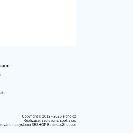
mace
u
oží
Copyright © 2012 - 2026 elcho.cz
Realizace:
3solutions, spol. s r.o.
zováno na systému 3ESHOP BusinessShopper