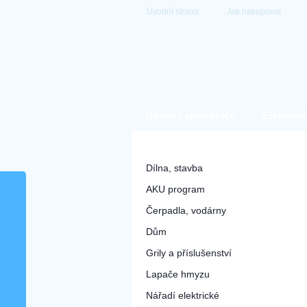
Úvodní strana
Jak nakupovat
Domácí spotřebiče
Elektroni
Hobby a zahrada
Dílna, stavba
AKU program
Čerpadla, vodárny
Dům
Grily a příslušenství
Lapače hmyzu
Nářadí elektrické