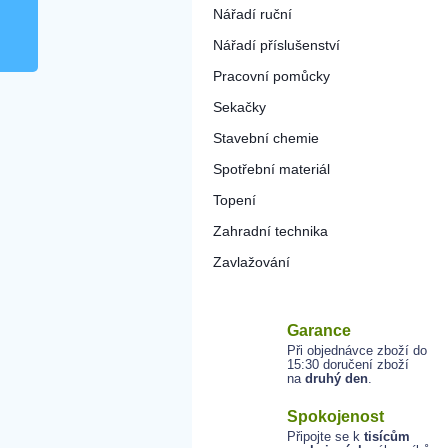
Nářadí ruční
Nářadí příslušenství
Pracovní pomůcky
Sekačky
Stavební chemie
Spotřební materiál
Topení
Zahradní technika
Zavlažování
Garance
Při objednávce zboží do
15:30 doručení zboží
na
druhý den
.
Spokojenost
Připojte se k
tisícům