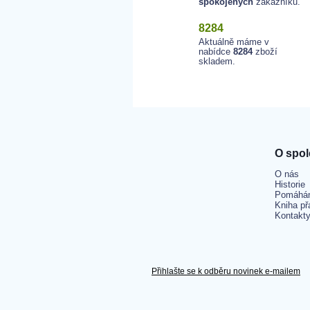
spokojených
zákazníků.
8284
Aktuálně máme v
nabídce
8284
zboží
skladem.
O spol
O nás
Historie
Pomáhá
Kniha př
Kontakt
Přihlašte se k odběru novinek e-mailem