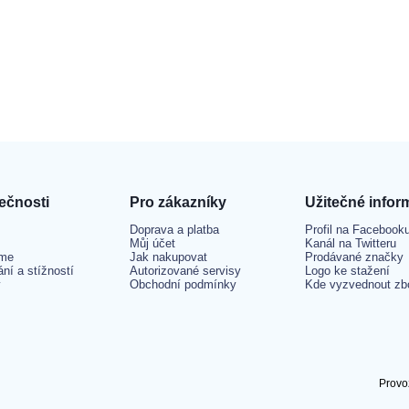
ečnosti
Pro zákazníky
Užitečné infor
Doprava a platba
Profil na Facebook
Můj účet
Kanál na Twitteru
me
Jak nakupovat
Prodávané značky
ání a stížností
Autorizované servisy
Logo ke stažení
y
Obchodní podmínky
Kde vyzvednout zb
Provo