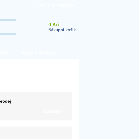
Přihlásit
|
Registrace
0 Kč
Nákupní košík
nost
Sport a outdoor
rodej
Zobrazit