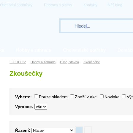
Obchodní podmínky
Doprava a platba
Kontakty
Náš blog
ka
Hobby a zahrada
Chovatelské potřeby
Domác
ELCHO.CZ
Hobby a zahrada
Dílna, stavba
Zkoušečky
Zkoušečky
Vyberte:
Pouze skladem
Zboží v akci
Novinka
Výp
Výrobce:
Řazení: