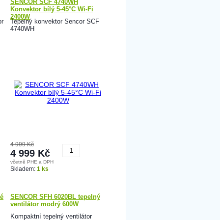
SENCOR SCF 4740WH
Konvektor bílý 5-45°C Wi-Fi
2400W
r
Tepelný konvektor Sencor SCF
4740WH
4 999 Kč
4 999 Kč
včetně PHE a DPH
Koupit
Skladem:
1 ks
é
SENCOR SFH 6020BL tepelný
ventilátor modrý 600W
Kompaktní tepelný ventilátor