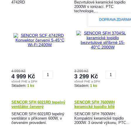
4742RD
Bezvrtulové keramické topidlo
2000W s ionizací. PTC
technologie,...
DOPRAVA ZDARM
4 999 Kč
3 299 Kč
4 999 Kč
3 299 Kč
včetně PHE a DPH
včetně PHE a DPH
Koupit
Koupit
Skladem:
1 ks
Skladem:
1 ks
SENCOR SFH 6021RD tepelný
SENCOR SFH 7600WH
ventilátor červený
keramické topidlo bílé
SENCOR SFH 6021RD tepelný
SENCOR SFH 7600WH:
ventilátor s příkonem 600W, v
Kompaktní keramické topidlo
červeném provedení.
2000W. 3 úrovně výkonu, PTC...