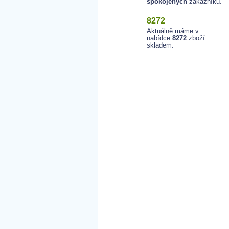
spokojených
zákazníků.
8272
Aktuálně máme v
nabídce
8272
zboží
skladem.