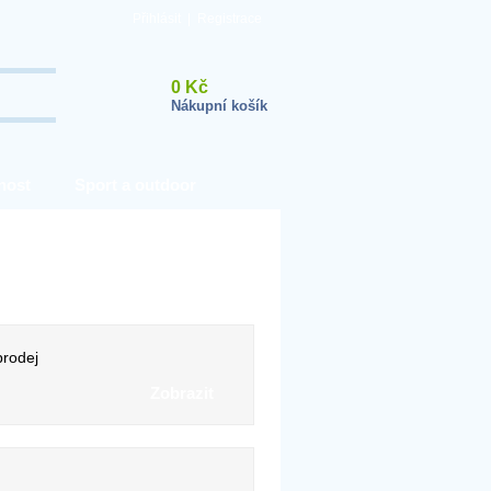
Přihlásit
|
Registrace
0 Kč
Nákupní košík
nost
Sport a outdoor
rodej
Zobrazit