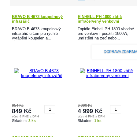
BRAVO B 4673 koupelnový
EINHELL PH 1800 zářič
infrazářič
infračervený venkovní
BRAVO B 4673 koupelnový
Topidlo Einhell PH 1800 vhodné
infrazářič určen pro rychlé
pro venkovní použití 1800W,
vytápění koupelen a...
umístění na zeď nebo...
DOPRAVA ZDARM
954 Kč
6 090 Kč
849 Kč
4 999 Kč
včetně PHE a DPH
včetně PHE a DPH
Koupit
Koupit
Skladem:
3 ks
Skladem:
1 ks