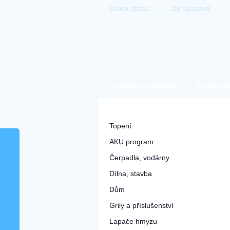
Úvodní strana
Jak nakupovat
Domácí spotřebiče
Elektroni
Hobby a zahrada
Topení
AKU program
Čerpadla, vodárny
Dílna, stavba
Dům
Grily a příslušenství
Lapače hmyzu