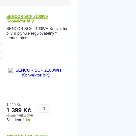
SENCOR SCF 2100WH
Konvektor bílý
SENCOR SCF 2100WH Konvektor
bílý s plynule regulovatelným
termostatem.
A
1 499 Kč
1 399 Kč
včetně PHE a DPH
Koupit
Skladem:
1 ks