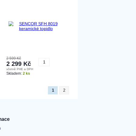
2 599 Kč
2 299 Kč
včetně PHE a DPH
Koupit
Skladem:
2 ks
1
2
mace
u