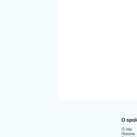
O spol
O nás
Historie