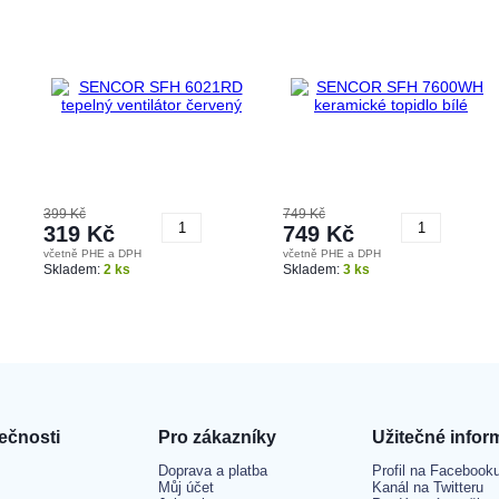
399 Kč
749 Kč
319 Kč
749 Kč
včetně PHE a DPH
včetně PHE a DPH
Koupit
Koupit
Skladem:
2 ks
Skladem:
3 ks
ečnosti
Pro zákazníky
Užitečné infor
Doprava a platba
Profil na Facebook
Můj účet
Kanál na Twitteru