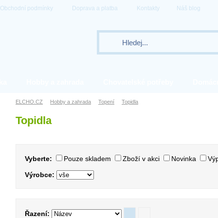
Obchodní podmínky
Doprava a platba
Kontakty
Náš blog
ka
Hobby a zahrada
Chovatelské potřeby
Domác
ELCHO.CZ
Hobby a zahrada
Topení
Topidla
Topidla
Vyberte:
Pouze skladem
Zboží v akci
Novinka
Výp
Výrobce:
Řazení: