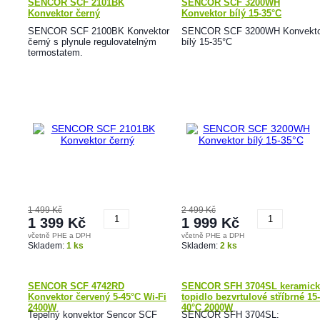
SENCOR SCF 2101BK
SENCOR SCF 3200WH
Konvektor černý
Konvektor bílý 15-35°C
SENCOR SCF 2100BK Konvektor
SENCOR SCF 3200WH Konvekto
černý s plynule regulovatelným
bílý 15-35°C
termostatem.
1 499 Kč
2 499 Kč
1 399 Kč
1 999 Kč
včetně PHE a DPH
včetně PHE a DPH
Koupit
Koupit
Skladem:
1 ks
Skladem:
2 ks
SENCOR SCF 4742RD
SENCOR SFH 3704SL keramick
Konvektor červený 5-45°C Wi-Fi
topidlo bezvrtulové stříbrné 15-
2400W
40°C 2000W
Tepelný konvektor Sencor SCF
SENCOR SFH 3704SL: