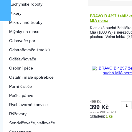
Kuchyňské roboty
Mixéry
BRAVO B 4297 žehličk
MIA nerez
Mikrovlnné trouby
Klasická suchá žehlička
Mlýnky na maso
Mia (1000 W) s nerezov
plochou. Velmi lehká (0,9
Odsavače par
Odstraňovače žmolků
Odšťavňovače
Osobní péče
Ostatní malé spotřebiče
Parní čističe
Pečící pánve
499 Kč
Rychlovarné konvice
399 Kč
včetně PHE a DPH
Rýžovary
K
Skladem:
1 ks
Sendvičovače, vaflovače