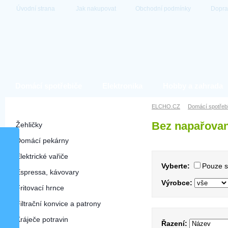
Úvodní strana
Jak nakupovat
Obchodní podmínky
Dopra
Domácí spotřebiče
Elektronika
Hobby a zahrada
Domácí spotřebiče
ELCHO.CZ
Domácí spotřeb
Bez napařovan
Žehličky
Domácí pekárny
Elektrické vařiče
Vyberte:
Pouze 
Espressa, kávovary
Výrobce:
Fritovací hrnce
Filtrační konvice a patrony
Kráječe potravin
Řazení: