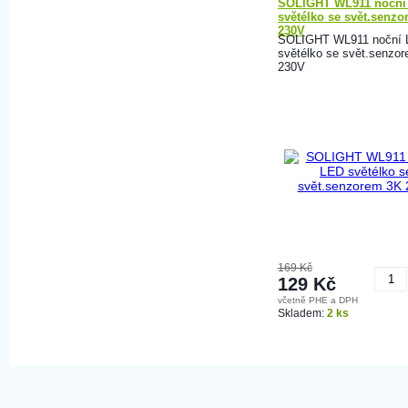
SOLIGHT WL911 noční
světélko se svět.senz
230V
SOLIGHT WL911 noční
světélko se svět.senzo
230V
169 Kč
129 Kč
včetně PHE a DPH
K
Skladem:
2 ks