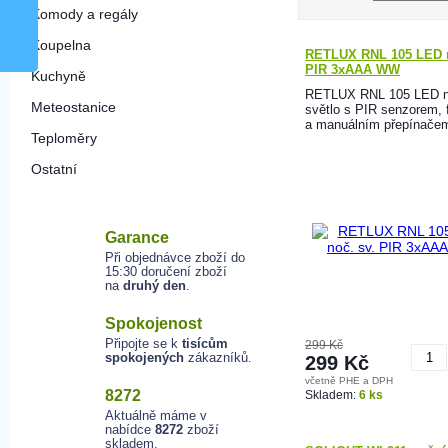
Komody a regály
Koupelna
RETLUX RNL 105 LED n
PIR 3xAAA WW
Kuchyně
RETLUX RNL 105 LED n
Meteostanice
světlo s PIR senzorem, 
a manuálním přepínače
Teploměry
Ostatní
Garance
Při objednávce zboží do
15:30 doručení zboží
na
druhý den
.
Spokojenost
Připojte se k
tisícům
299 Kč
spokojených
zákazníků.
299 Kč
včetně PHE a DPH
K
8272
Skladem:
6 ks
Aktuálně máme v
nabídce
8272
zboží
skladem.