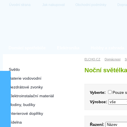
Úvodní strana
Jak nakupovat
Obchodní podmínky
Dopra
Domácí spotřebiče
Elektronika
Hobby a zahrada
Domácnost
ELCHO.CZ
Domácnost
S
Noční světélk
Světlo
Baterie vodovodní
Bezdrátové zvonky
Vyberte:
Pouze 
Elektroinstalační materiál
Výrobce:
Hodiny, budíky
Interierové doplňky
Jídelna
Řazení: