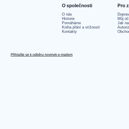
O společnosti
Pro 
O nás
Doprav
Historie
Můj úč
Pomáháme
Jak na
Kniha přání a stížností
Autori
Kontakty
Obcho
Přihlašte se k odběru novinek e-mailem