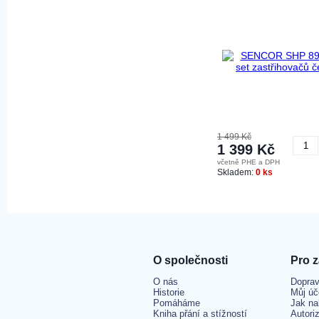
1 499 Kč
1 399 Kč
včetně PHE a DPH
K
Skladem:
0 ks
O společnosti
Pro 
O nás
Doprav
Historie
Můj úč
Pomáháme
Jak na
Kniha přání a stížností
Autori