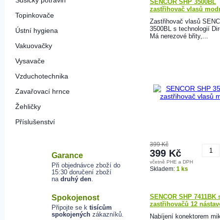
Sušičky potravin
SENCOR SHP 3500BL
zastřihovač vlasů mod
Topinkovače
Zastřihovač vlasů SE
3500BL s technologií Dir
Ústní hygiena
Má nerezové břity,...
Vakuovačky
Vysavače
Vzduchotechnika
Zavařovací hrnce
Žehličky
Příslušenství
399 Kč
399 Kč
Garance
včetně PHE a DPH
Při objednávce zboží do
K
Skladem:
1 ks
15:30 doručení zboží
na
druhý den
.
SENCOR SHP 7411BK s
Spokojenost
zastřihovačů 12 nástav
Připojte se k
tisícům
spokojených
zákazníků.
Nabíjení konektorem mi