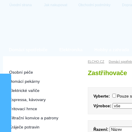
Úvodní strana
Jak nakupovat
Obchodní podmínky
Dopra
Domácí spotřebiče
Elektronika
Hobby a zahrada
Domácí spotřebiče
ELCHO.CZ
Domácí spotřeb
Zastřihovače
Osobní péče
Domácí pekárny
Elektrické vařiče
Vyberte:
Pouze 
Espressa, kávovary
Výrobce:
Fritovací hrnce
Filtrační konvice a patrony
Kráječe potravin
Řazení: