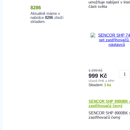
umožňuje nabíjení v kter
části světa
8286
Aktuálně máme v
nabídce
8286
zboží
skladem.
1 299 Kč
999 Kč
včetně PHE a DPH
K
Skladem:
1 ks
SENCOR SHP 8900BK s
zastřihovačů černý
SENCOR SHP 8900BK s
zastřihovačů černý