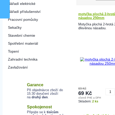
Nářadí elektrické
Nářadí příslušenství
motyčka plochá 2-hrotá
násadou 250mm
Pracovní pomůcky
Motyčka plochá 2-hrotá
Sekačky
dřevěnou násadou.
Stavební chemie
Spotřební materiál
Topení
Zahradní technika
Zavlažování
Garance
69 Kč
Při objednávce zboží do
69 Kč
15:30 doručení zboží
na
druhý den
.
včetně PHE a DPH
K
Skladem:
2 ks
Spokojenost
Připojte se k
tisícům