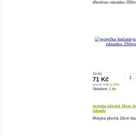
dřevěnou násadou 250
71 Kč
71 Kč
včetně PHE a DPH
K
Skladem:
1 ks
motyka plochá 16cm b
násady
Motyka plochá 16cm bez