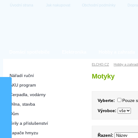
Úvodní strana
Jak nakupovat
Obchodní podmínky
Dopra
Domácí spotřebiče
Elektronika
Hobby a zahrada
Hobby a zahrada
ELCHO.CZ
Hobby a zahrad
Motyky
Nářadí ruční
AKU program
Čerpadla, vodárny
Vyberte:
Pouze 
Dílna, stavba
Výrobce:
Dům
Grily a příslušenství
Lapače hmyzu
Řazení: