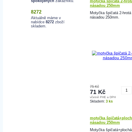
spokojených
zákazníků.
motyčka špičatá 2-hrot
násadou 250mm
8272
Motyčka špičatá 2-hrotá
násadou 250mm.
Aktuálně máme v
nabídce
8272
zboží
skladem.
75 Kč
71 Kč
včetně PHE a DPH
K
Skladem:
3 ks
motyčka špičatá+ploch
násadou 250mm
Motyčka špičatá+plochá