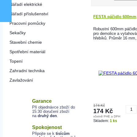
Nářadí elektrické
Nářadí příslušenství
FESTA páčidlo 600mm
Pracovní pomůcky
Robustní 600mm páčidl
Sekačky
pro demolice a vytahová
hřebíků. Průměr 16 mm,.
Stavební chemie
Spotřební materiál
Topení
Zahradní technika
Zavlažování
Garance
174 Kč
Při objednávce zboží do
174 Kč
15:30 doručení zboží
na
druhý den
.
včetně PHE a DPH
K
Skladem:
1 ks
Spokojenost
Připojte se k
tisícům