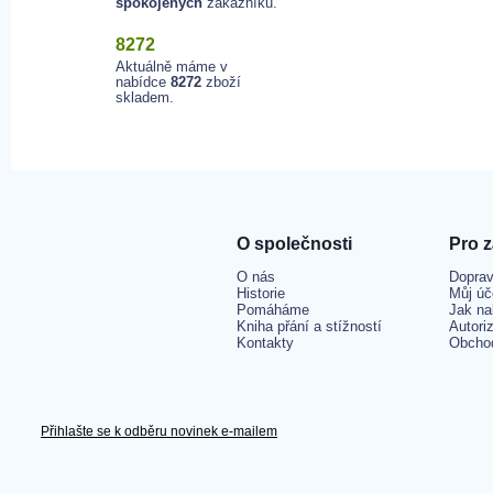
spokojených
zákazníků.
8272
Aktuálně máme v
nabídce
8272
zboží
skladem.
O společnosti
Pro 
O nás
Doprav
Historie
Můj úč
Pomáháme
Jak na
Kniha přání a stížností
Autori
Kontakty
Obcho
Přihlašte se k odběru novinek e-mailem