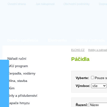
Úvodní strana
Jak nakupovat
Obchodní podmínky
Dopra
Domácí spotřebiče
Elektronika
Hobby a zahrada
Hobby a zahrada
ELCHO.CZ
Hobby a zahrad
Páčidla
Nářadí ruční
AKU program
Čerpadla, vodárny
Vyberte:
Pouze 
Dílna, stavba
Výrobce:
Dům
Grily a příslušenství
Lapače hmyzu
Řazení: