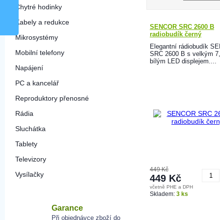
Chytré hodinky
Kabely a redukce
SENCOR SRC 2600 B
radiobudík černý
Mikrosystémy
Elegantní rádiobudík 
Mobilní telefony
SRC 2600 B s velkým 7
bílým LED displejem....
Napájení
PC a kancelář
Reproduktory přenosné
Rádia
Sluchátka
Tablety
Televizory
449 Kč
Vysílačky
449 Kč
včetně PHE a DPH
K
Skladem:
3 ks
Garance
Při objednávce zboží do