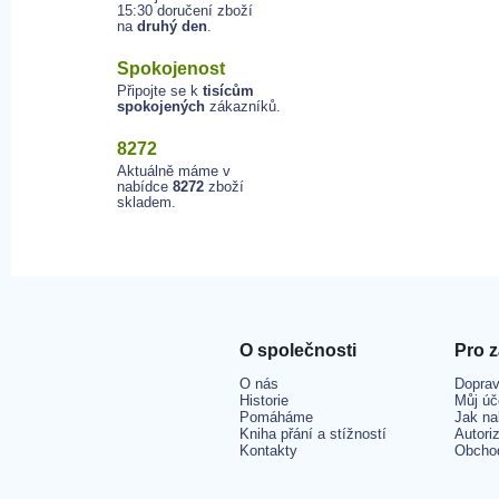
15:30 doručení zboží
na
druhý den
.
Spokojenost
Připojte se k
tisícům
spokojených
zákazníků.
8272
Aktuálně máme v
nabídce
8272
zboží
skladem.
O společnosti
Pro 
O nás
Doprav
Historie
Můj úč
Pomáháme
Jak na
Kniha přání a stížností
Autori
Kontakty
Obcho