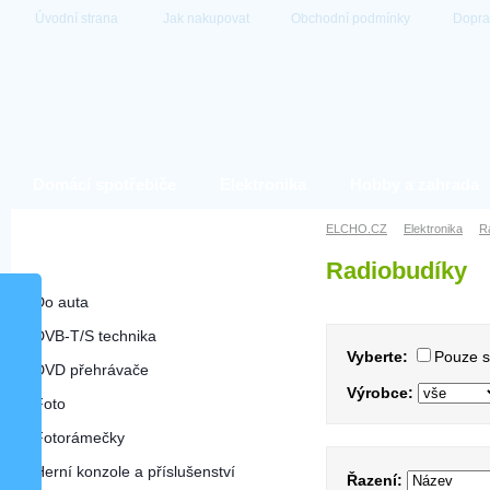
Úvodní strana
Jak nakupovat
Obchodní podmínky
Dopra
Domácí spotřebiče
Elektronika
Hobby a zahrada
Elektronika
ELCHO.CZ
Elektronika
R
Radiobudíky
Radiobudíky
Do auta
DVB-T/S technika
Vyberte:
Pouze 
DVD přehrávače
Výrobce:
Foto
Fotorámečky
Herní konzole a příslušenství
Řazení: