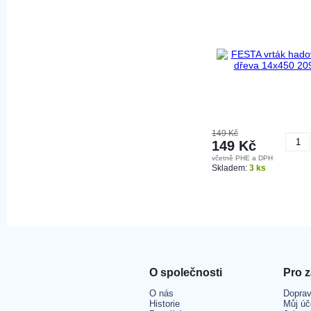
149 Kč
149 Kč
včetně PHE a DPH
K
Skladem:
3 ks
O společnosti
Pro 
O nás
Doprav
Historie
Můj úč