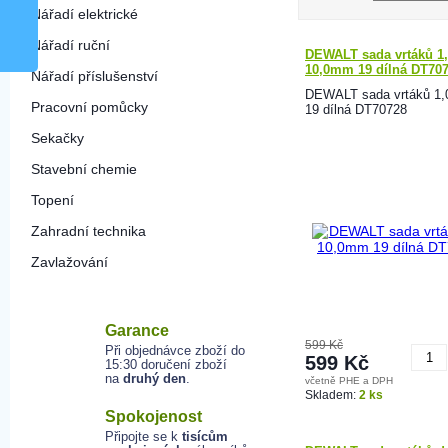
Nářadí elektrické
Nářadí ruční
DEWALT sada vrtáků 1,
10,0mm 19 dílná DT70
Nářadí příslušenství
DEWALT sada vrtáků 1
Pracovní pomůcky
19 dílná DT70728
Sekačky
Stavební chemie
Topení
Zahradní technika
Zavlažování
Garance
599 Kč
Při objednávce zboží do
599 Kč
15:30 doručení zboží
na
druhý den
.
včetně PHE a DPH
K
Skladem:
2 ks
Spokojenost
Připojte se k
tisícům