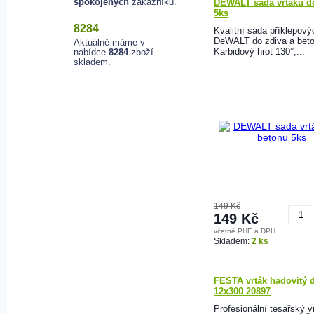
spokojených
zákazníků.
DEWALT sada vrtáků d
5ks
8284
Kvalitní sada příklepový
DeWALT do zdiva a beto
Aktuálně máme v
Karbidový hrot 130°,...
nabídce
8284
zboží
skladem.
149 Kč
149 Kč
včetně PHE a DPH
K
Skladem:
2 ks
FESTA vrták hadovitý 
12x300 20897
Profesionální tesařský v