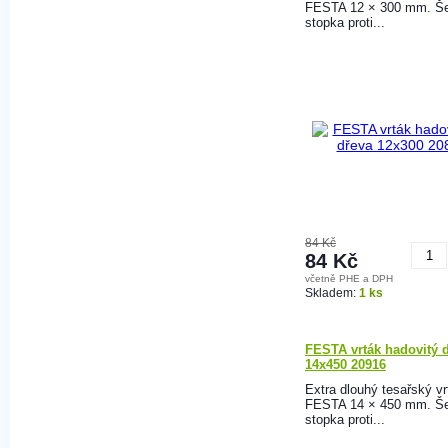
FESTA 12 × 300 mm. Še
stopka proti...
84 Kč
84 Kč
včetně PHE a DPH
K
Skladem:
1 ks
FESTA vrták hadovitý 
14x450 20916
Extra dlouhý tesařský vr
FESTA 14 × 450 mm. Še
stopka proti...