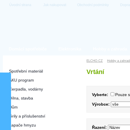
Úvodní strana
Jak nakupovat
Obchodní podmínky
Dopra
Domácí spotřebiče
Elektronika
Hobby a zahrada
Hobby a zahrada
ELCHO.CZ
Hobby a zahrad
Vrtání
Spotřební materiál
AKU program
Čerpadla, vodárny
Vyberte:
Pouze 
Dílna, stavba
Výrobce:
Dům
Grily a příslušenství
Lapače hmyzu
Řazení: