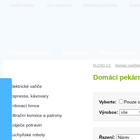
Úvodní strana
Jak nakupovat
Obchodní podmínky
Dopra
Domácí spotřebiče
Elektronika
Hobby a zahrada
Domácí spotřebiče
ELCHO.CZ
Domácí spotřeb
Domácí pekár
Domácí pekárny
Elektrické vařiče
Espressa, kávovary
Vyberte:
Pouze 
Fritovací hrnce
Výrobce:
Filtrační konvice a patrony
Kráječe potravin
Kuchyňské roboty
Řazení: