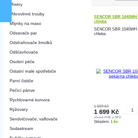
Mixéry
Mikrovlnné trouby
SENCOR SBR 1040WH 
chleba
Mlýnky na maso
SENCOR SBR 1040WH 
Odsavače par
chleba
Odstraňovače žmolků
Odšťavňovače
Osobní péče
Ostatní malé spotřebiče
Parní čističe
Pečící pánve
Rychlovarné konvice
1 999 Kč
Rýžovary
1 699 Kč
včetně PHE a DPH
Sendvičovače, vaflovače
K
Skladem:
1 ks
Sodastream