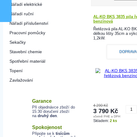
Nářadí elektrické
Nářadí ruční
AL-KO BKS 3835 pila ř
benzínová
Nářadí příslušenství
Řetězová pila AL-KO BK
Pracovní pomůcky
délkou lišty 35cm a vý
1,2kW.
Sekačky
Stavební chemie
DOPRAVA
Spotřební materiál
Topení
Zavlažování
Garance
4 290 Kč
Při objednávce zboží do
3 790 Kč
15:30 doručení zboží
na
druhý den
.
včetně PHE a DPH
K
Skladem:
2 ks
Spokojenost
Připojte se k
tisícům