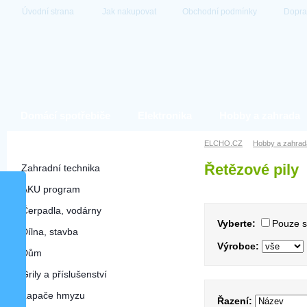
Úvodní strana
Jak nakupovat
Obchodní podmínky
Dopra
Domácí spotřebiče
Elektronika
Hobby a zahrada
Hobby a zahrada
ELCHO.CZ
Hobby a zahrad
Řetězové pily
Zahradní technika
AKU program
Čerpadla, vodárny
Vyberte:
Pouze 
Dílna, stavba
Výrobce:
Dům
Grily a příslušenství
Lapače hmyzu
Řazení: