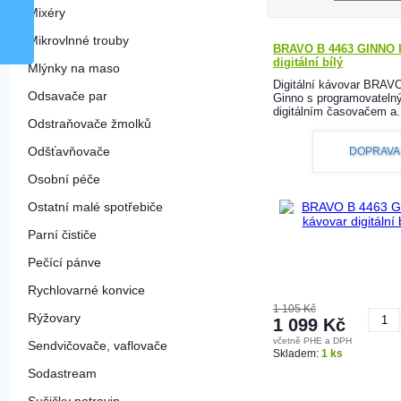
Mixéry
Mikrovlnné trouby
BRAVO B 4463 GINNO 
digitální bílý
Mlýnky na maso
Digitální kávovar BRAV
Odsavače par
Ginno s programovateln
digitálním časovačem a.
Odstraňovače žmolků
Odšťavňovače
DOPRAVA
Osobní péče
Ostatní malé spotřebiče
Parní čističe
Pečící pánve
Rychlovarné konvice
1 105 Kč
Rýžovary
1 099 Kč
včetně PHE a DPH
Sendvičovače, vaflovače
K
Skladem:
1 ks
Sodastream