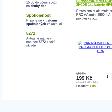
PANASONIC ENELOOP
15:30 doručení zboží
3HCDE 1ks baterie HR6
na
druhý den
.
Profesionální akumuláto
PRO AA (min. 2500 mAh)
Spokojenost
pro blesky a...
Připojte se k
tisícům
spokojených
zákazníků.
8272
Aktuálně máme v
nabídce
8272
zboží
skladem.
199 Kč
199 Kč
včetně PHE a DPH
K
Skladem:
1 ks