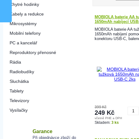
Chytré hodinky
Kabely a redukce
MOBIOLA baterie AA t
1650mAh nabíjecí USB
Mikrosystémy
MOBIOLA baterie AA tu
Mobilní telefony
1650mAh nabíjení pomo
konektoru USB-C, balen
PC a kancelář
Reproduktory přenosné
Rádia
Radiobudíky
Sluchátka
Tablety
Televizory
399 Kč
Vysílačky
249 Kč
včetně PHE a DPH
K
Skladem:
3 ks
Garance
Při objednávce zboží do