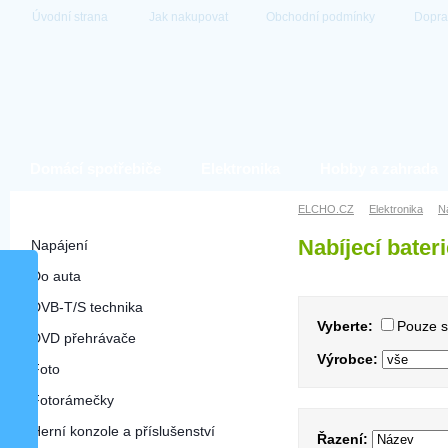
Úvodní strana
Jak nakupovat
Obchodní podmínky
Dopra
Domácí spotřebiče
Elektronika
Hobby a zahrada
Elektronika
ELCHO.CZ
Elektronika
N
Nabíjecí bateri
Napájení
Do auta
DVB-T/S technika
Vyberte:
Pouze 
DVD přehrávače
Výrobce:
Foto
Fotorámečky
Herní konzole a příslušenství
Řazení: