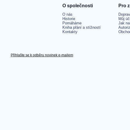
O společnosti
Pro 
O nás
Doprav
Historie
Můj úč
Pomáháme
Jak na
Kniha přání a stížností
Autori
Kontakty
Obcho
Přihlašte se k odběru novinek e-mailem