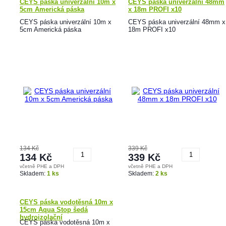
CEYS páska univerzální 10m x
CEYS páska univerzální 48mm
5cm Americká páska
x 18m PROFI x10
CEYS páska univerzální 10m x
CEYS páska univerzální 48mm x
5cm Americká páska
18m PROFI x10
134 Kč
339 Kč
134 Kč
339 Kč
včetně PHE a DPH
včetně PHE a DPH
Koupit
Koupit
Skladem:
1 ks
Skladem:
2 ks
CEYS páska vodotěsná 10m x
15cm Aqua Stop šedá
hydroizolační
CEYS páska vodotěsná 10m x