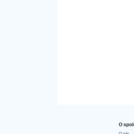
O spol
O nás