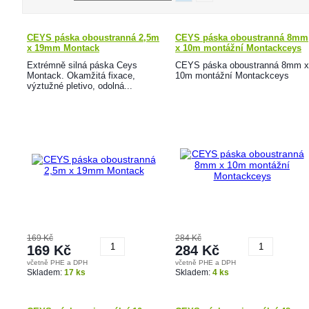
CEYS páska oboustranná 2,5m
CEYS páska oboustranná 8mm
x 19mm Montack
x 10m montážní Montackceys
Extrémně silná páska Ceys
CEYS páska oboustranná 8mm x
Montack. Okamžitá fixace,
10m montážní Montackceys
výztužné pletivo, odolná...
169 Kč
284 Kč
169 Kč
284 Kč
včetně PHE a DPH
včetně PHE a DPH
Koupit
Koupit
Skladem:
17 ks
Skladem:
4 ks