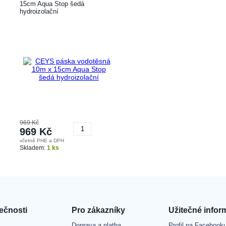
15cm Aqua Stop šedá
hydroizolační
969 Kč
969 Kč
včetně PHE a DPH
Koupit
Skladem:
1 ks
ečnosti
Pro zákazníky
Užitečné infor
Doprava a platba
Profil na Facebook