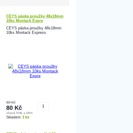
CEYS páska proužky 48x18mm
10ks Montack Expre
CEYS páska proužky 48x18mm
10ks Montack Express
80 Kč
80 Kč
včetně PHE a DPH
Koupit
Skladem:
3 ks