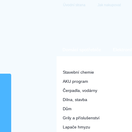
Úvodní strana
Jak nakupovat
Domácí spotřebiče
Elektroni
Hobby a zahrada
Stavební chemie
AKU program
Čerpadla, vodárny
Dílna, stavba
Dům
Grily a příslušenství
Lapače hmyzu