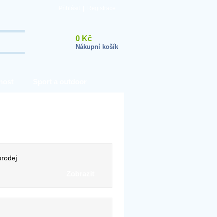
Přihlásit
|
Registrace
0 Kč
Nákupní košík
nost
Sport a outdoor
rodej
Zobrazit