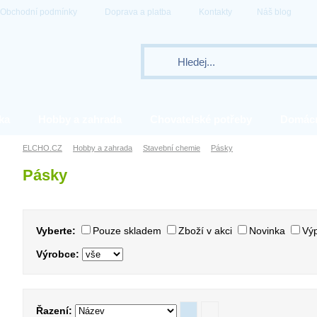
Obchodní podmínky
Doprava a platba
Kontakty
Náš blog
ka
Hobby a zahrada
Chovatelské potřeby
Domác
ELCHO.CZ
Hobby a zahrada
Stavební chemie
Pásky
Pásky
Vyberte:
Pouze skladem
Zboží v akci
Novinka
Výp
Výrobce:
Řazení: