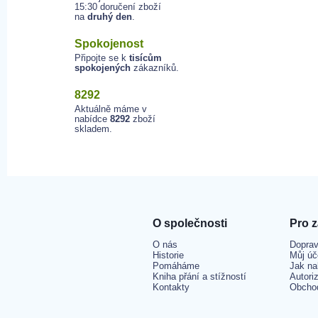
15:30 doručení zboží
na
druhý den
.
Spokojenost
Připojte se k
tisícům
spokojených
zákazníků.
8292
Aktuálně máme v
nabídce
8292
zboží
skladem.
O společnosti
Pro 
O nás
Doprav
Historie
Můj úč
Pomáháme
Jak na
Kniha přání a stížností
Autori
Kontakty
Obcho