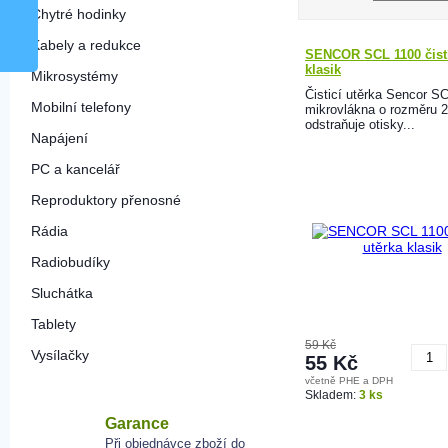
Chytré hodinky
Kabely a redukce
SENCOR SCL 1100 čistí
klasik
Mikrosystémy
Čisticí utěrka Sencor S
Mobilní telefony
mikrovlákna o rozměru 
odstraňuje otisky...
Napájení
PC a kancelář
Reproduktory přenosné
Rádia
Radiobudíky
Sluchátka
Tablety
59 Kč
Vysílačky
55 Kč
včetně PHE a DPH
K
Skladem:
3 ks
Garance
Při objednávce zboží do