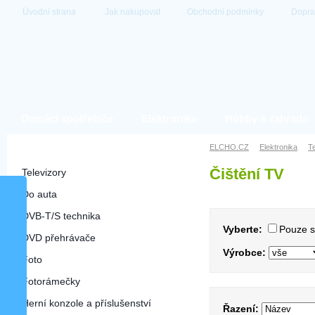
Úvodní strana
Jak nakupovat
Obchodní podmínky
Dopra
Domácí spotřebiče
Elektronika
Hobby a zahrada
Elektronika
ELCHO.CZ
Elektronika
Te
Čištění TV
Televizory
Do auta
DVB-T/S technika
Vyberte:
Pouze 
DVD přehrávače
Výrobce:
Foto
Fotorámečky
Herní konzole a příslušenství
Řazení: