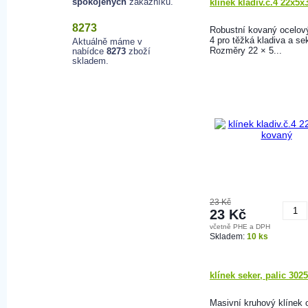
spokojených
zákazníků.
klínek kladiv.č.4 22x5
8273
Robustní kovaný ocelový
4 pro těžká kladiva a se
Aktuálně máme v
Rozměry 22 × 5...
nabídce
8273
zboží
skladem.
23 Kč
23 Kč
včetně PHE a DPH
K
Skladem:
10 ks
klínek seker, palic 3025
Masivní kruhový klínek 