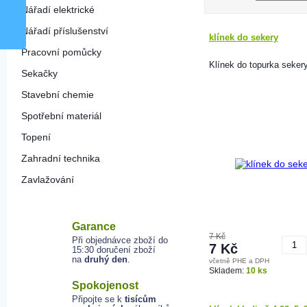
Nářadí elektrické
Nářadí příslušenství
klínek do sekery
Pracovní pomůcky
Klínek do topurka sekery
Sekačky
Stavební chemie
Spotřební materiál
Topení
Zahradní technika
Zavlažování
Garance
7 Kč
Při objednávce zboží do
7 Kč
15:30 doručení zboží
na
druhý den
.
včetně PHE a DPH
K
Skladem:
10 ks
Spokojenost
Připojte se k
tisícům