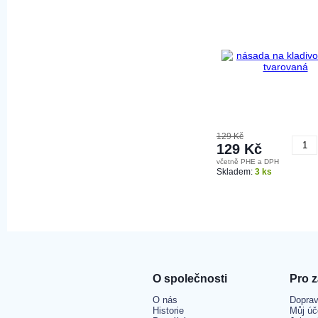
129 Kč
129 Kč
včetně PHE a DPH
K
Skladem:
3 ks
O společnosti
Pro 
O nás
Doprav
Historie
Můj úč