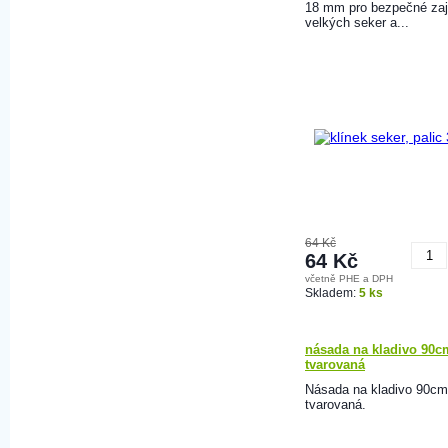
18 mm pro bezpečné zaj
velkých seker a...
64 Kč
64 Kč
včetně PHE a DPH
K
Skladem:
5 ks
násada na kladivo 90c
tvarovaná
Násada na kladivo 90cm
tvarovaná.