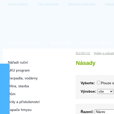
Úvodní strana
Jak nakupovat
Obchodní podmínky
Dopra
Domácí spotřebiče
Elektronika
Hobby a zahrada
Hobby a zahrada
ELCHO.CZ
Hobby a zahrad
Násady
Nářadí ruční
AKU program
Čerpadla, vodárny
Vyberte:
Pouze 
Dílna, stavba
Výrobce:
Dům
Grily a příslušenství
Lapače hmyzu
Řazení: