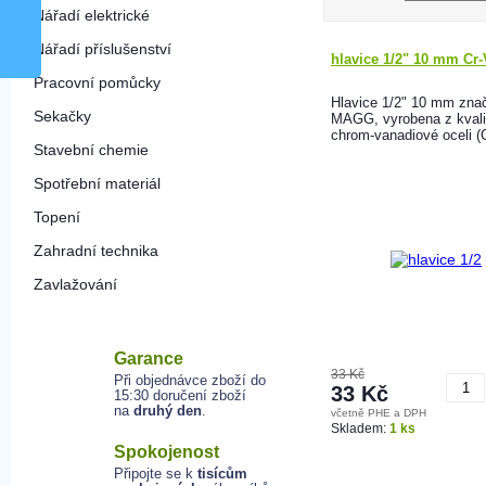
Nářadí elektrické
Nářadí příslušenství
hlavice 1/2" 10 mm C
Pracovní pomůcky
Hlavice 1/2" 10 mm zna
Sekačky
MAGG, vyrobena z kvali
chrom-vanadiové oceli (C
Stavební chemie
Spotřební materiál
Topení
Zahradní technika
Zavlažování
Garance
33 Kč
Při objednávce zboží do
33 Kč
15:30 doručení zboží
na
druhý den
.
včetně PHE a DPH
K
Skladem:
1 ks
Spokojenost
Připojte se k
tisícům