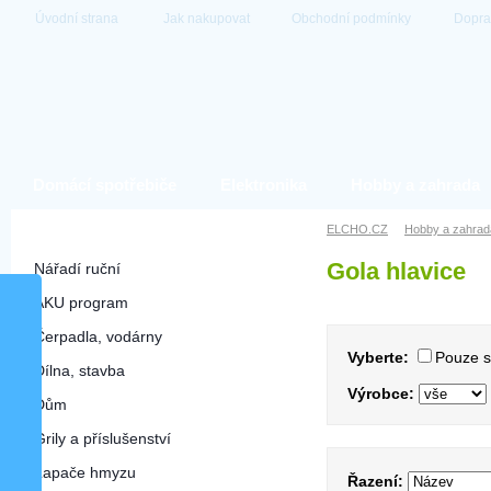
Úvodní strana
Jak nakupovat
Obchodní podmínky
Dopra
Domácí spotřebiče
Elektronika
Hobby a zahrada
Hobby a zahrada
ELCHO.CZ
Hobby a zahrad
Gola hlavice
Nářadí ruční
AKU program
Čerpadla, vodárny
Vyberte:
Pouze 
Dílna, stavba
Výrobce:
Dům
Grily a příslušenství
Lapače hmyzu
Řazení: