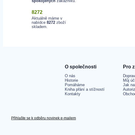
spokojených
zákazníků.
8272
Aktuálně máme v
nabídce
8272
zboží
skladem.
O společnosti
Pro 
O nás
Doprav
Historie
Můj úč
Pomáháme
Jak na
Kniha přání a stížností
Autori
Kontakty
Obcho
Přihlašte se k odběru novinek e-mailem