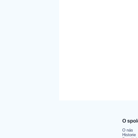
O spol
O nás
Historie