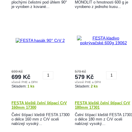
plochými čelistmi pod úhlem 90°
MONOLIT o hmotnosti 600 g je
je vyroben z kované...
vyrobeno z jednoho kusu...
699 Kč
579 Kč
699 Kč
579 Kč
včetně PHE a DPH
včetně PHE a DPH
Koupit
Koupit
Skladem:
1 ks
Skladem:
2 ks
FESTA kleště čelní štípací CrV
FESTA kleště čelní štípací CrV
160mm 17300
180mm 17301
Čelní štípací kleště FESTA 17300
Čelní štípací kleště FESTA 1730
o délce 160 mm z CrV oceli
o délce 180 mm z CrV oceli
nabízejí vysoký...
nabízejí vysoký...