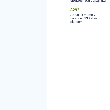
spokojených
zákazníků.
8293
Aktuálně máme v
nabídce
8293
zboží
skladem.