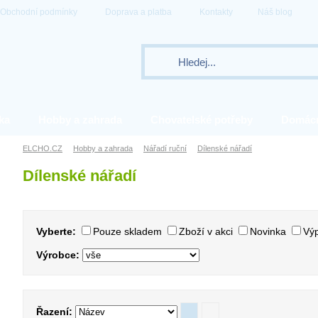
Obchodní podmínky
Doprava a platba
Kontakty
Náš blog
ka
Hobby a zahrada
Chovatelské potřeby
Domác
ELCHO.CZ
Hobby a zahrada
Nářadí ruční
Dílenské nářadí
Dílenské nářadí
Vyberte:
Pouze skladem
Zboží v akci
Novinka
Výp
Výrobce:
Řazení: