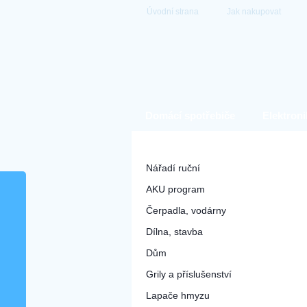
Úvodní strana
Jak nakupovat
Domácí spotřebiče
Elektroni
Hobby a zahrada
Nářadí ruční
AKU program
Čerpadla, vodárny
Dílna, stavba
Dům
Grily a příslušenství
Lapače hmyzu