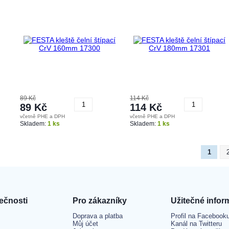
89 Kč
114 Kč
89 Kč
114 Kč
včetně PHE a DPH
včetně PHE a DPH
Koupit
Koupit
Skladem:
1 ks
Skladem:
1 ks
1
ečnosti
Pro zákazníky
Užitečné infor
Doprava a platba
Profil na Facebook
Můj účet
Kanál na Twitteru