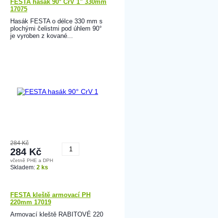
FESTA hasák 90° CrV 1" 330mm
17075
Hasák FESTA o délce 330 mm s
plochými čelistmi pod úhlem 90°
je vyroben z kované...
284 Kč
284 Kč
včetně PHE a DPH
Koupit
Skladem:
2 ks
FESTA kleště armovací PH
220mm 17019
Armovací kleště RABITOVÉ 220