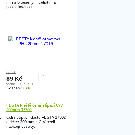
mm s broušenými čelistmi a
poplastovanou...
89 Kč
89 Kč
včetně PHE a DPH
Koupit
Skladem:
1 ks
FESTA kleště čelní štípací CrV
200mm 17302
1
Čelní štípací kleště FESTA 17302
o délce 200 mm z CrV oceli
nabízejí vysoký...