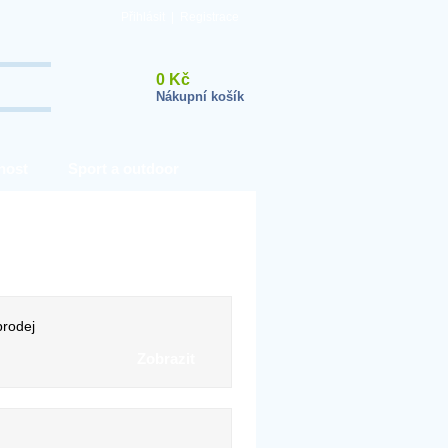
Přihlásit
|
Registrace
0 Kč
Nákupní košík
nost
Sport a outdoor
rodej
Zobrazit