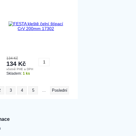
134 Kč
134 Kč
včetně PHE a DPH
Koupit
Skladem:
1 ks
2
3
4
5
...
Poslední
mace
u