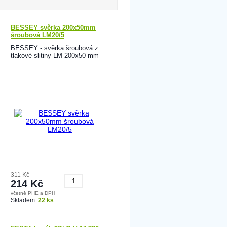
BESSEY svěrka 200x50mm
šroubová LM20/5
BESSEY - svěrka šroubová z
tlakové slitiny LM 200x50 mm
311 Kč
214 Kč
včetně PHE a DPH
Koupit
Skladem:
22 ks