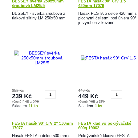
BESSEY svěrka 250x50mm
FESTA hasák 90° CrV 1,5"
šroubová LM25/5
420mm 17076
BESSEY - svěrka šroubová z
Hasák FESTA o délce 420 mm s
tlakové slitiny LM 250x50 mm
plochými čelistmi pod úhlem 90°
je vyroben z kované...
352 Kč
449 Kč
239 Kč
449 Kč
včetně PHE a DPH
včetně PHE a DPH
Koupit
Koupit
Skladem:
11 ks
Skladem:
1 ks
FESTA hasák 90° CrV 2" 530mm
FESTA kladivo pokrývačské
17077
600g 19062
Hasák FESTA o délce 530 mm s
Pokrývačské kladivo FESTA