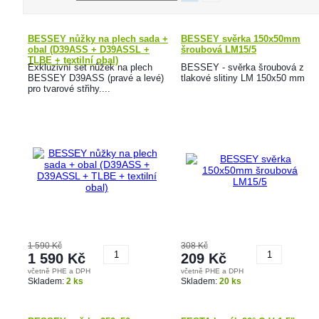
BESSEY nůžky na plech sada +
BESSEY svěrka 150x50mm
obal (D39ASS + D39ASSL +
šroubová LM15/5
TLBE + textilní obal)
Exkluzivní set nůžek na plech
BESSEY - svěrka šroubová z
BESSEY D39ASS (pravé a levé)
tlakové slitiny LM 150x50 mm
pro tvarové střihy....
1 590 Kč
308 Kč
1 590 Kč
209 Kč
včetně PHE a DPH
včetně PHE a DPH
Koupit
Koupit
Skladem:
2 ks
Skladem:
20 ks