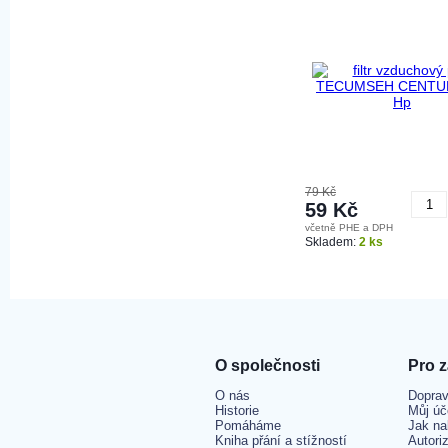
79 Kč
59 Kč
včetně PHE a DPH
K
Skladem:
2 ks
O společnosti
Pro 
O nás
Doprav
Historie
Můj úč
Pomáháme
Jak na
Kniha přání a stížností
Autori