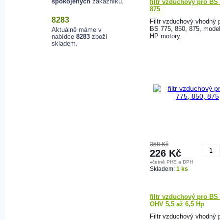
spokojených
zákazníků.
filtr vzduchový pro BS 
875
8283
Filtr vzduchový vhodný 
BS 775, 850, 875, model
Aktuálně máme v
HP motory.
nabídce
8283
zboží
skladem.
358 Kč
226 Kč
včetně PHE a DPH
K
Skladem:
1 ks
filtr vzduchový pro BS 
OHV 5,5 až 6,5 Hp
Filtr vzduchový vhodný 