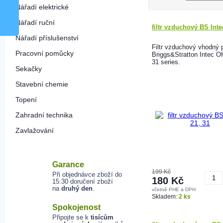
Nářadí elektrické
Nářadí ruční
filtr vzduchový BS Inte
Nářadí příslušenství
Filtr vzduchový vhodný 
Pracovní pomůcky
Briggs&Stratton Intec O
31 series.
Sekačky
Stavební chemie
Topení
Zahradní technika
Zavlažování
Garance
199 Kč
Při objednávce zboží do
180 Kč
15:30 doručení zboží
na
druhý den
.
včetně PHE a DPH
K
Skladem:
2 ks
Spokojenost
Připojte se k
tisícům