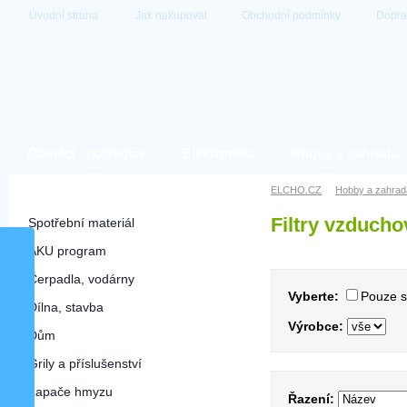
Úvodní strana
Jak nakupovat
Obchodní podmínky
Dopra
Domácí spotřebiče
Elektronika
Hobby a zahrada
Hobby a zahrada
ELCHO.CZ
Hobby a zahrad
Filtry vzducho
Spotřební materiál
AKU program
Čerpadla, vodárny
Vyberte:
Pouze 
Dílna, stavba
Výrobce:
Dům
Grily a příslušenství
Lapače hmyzu
Řazení: