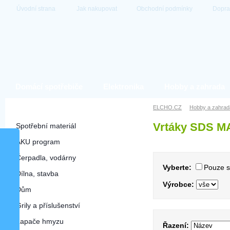
Úvodní strana
Jak nakupovat
Obchodní podmínky
Dopra
Domácí spotřebiče
Elektronika
Hobby a zahrada
Hobby a zahrada
ELCHO.CZ
Hobby a zahrad
Vrtáky SDS M
Spotřební materiál
AKU program
Čerpadla, vodárny
Vyberte:
Pouze 
Dílna, stavba
Výrobce:
Dům
Grily a příslušenství
Lapače hmyzu
Řazení: