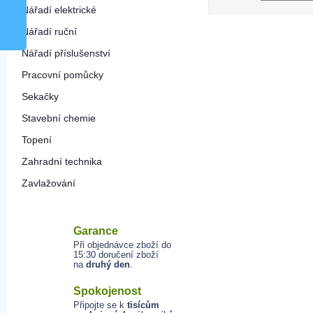
Nářadí elektrické
Nářadí ruční
Nářadí příslušenství
Pracovní pomůcky
Sekačky
Stavební chemie
Topení
Zahradní technika
Zavlažování
Garance
Při objednávce zboží do
15:30 doručení zboží
na
druhý den
.
Spokojenost
Připojte se k
tisícům