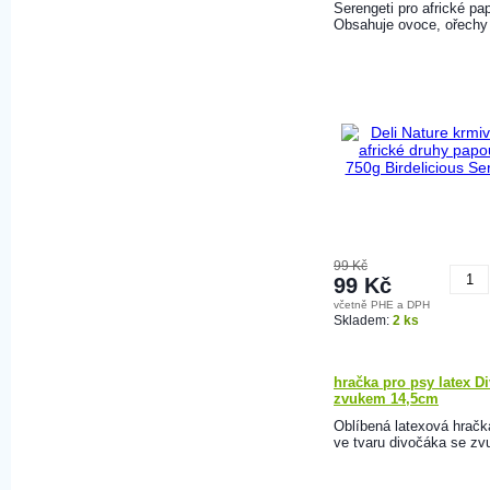
Serengeti pro africké pa
Obsahuje ovoce, ořechy 
99 Kč
99 Kč
včetně PHE a DPH
K
Skladem:
2 ks
hračka pro psy latex D
zvukem 14,5cm
Oblíbená latexová hračk
ve tvaru divočáka se z