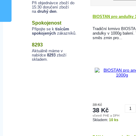
Při objednávce zboží do
15:30 doručení zboží
na
druhý den
.
BIOSTAN pro andulky 
Spokojenost
Tradiční krmivo BIOSTA
Připojte se k
tisícům
spokojených
zákazníků.
andulky v 1000g balení
směs zrnin pro...
8293
Aktuálně máme v
nabídce
8293
zboží
skladem.
38 Kč
38 Kč
včetně PHE a DPH
K
Skladem:
10 ks