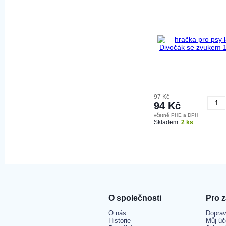
97 Kč
94 Kč
včetně PHE a DPH
K
Skladem:
2 ks
O společnosti
Pro 
O nás
Doprav
Historie
Můj úč