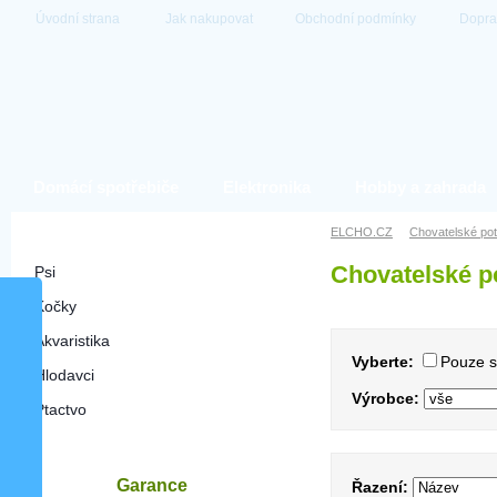
Úvodní strana
Jak nakupovat
Obchodní podmínky
Dopra
Domácí spotřebiče
Elektronika
Hobby a zahrada
Chovatelské potřeby
ELCHO.CZ
Chovatelské po
Chovatelské p
Psi
Kočky
Akvaristika
Vyberte:
Pouze 
Hlodavci
Výrobce:
Ptactvo
Garance
Řazení: