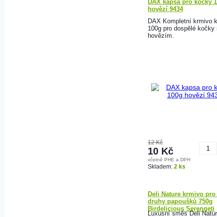
DAX kapsa pro kočky 
hovězí 9434
DAX Kompletní krmivo 
100g pro dospělé kočky 
hovězím.
12 Kč
10 Kč
včetně PHE a DPH
K
Skladem:
2 ks
Deli Nature krmivo pro 
druhy papoušků 750g
Birdelicious Serengeti
Luxusní směs Deli Natu