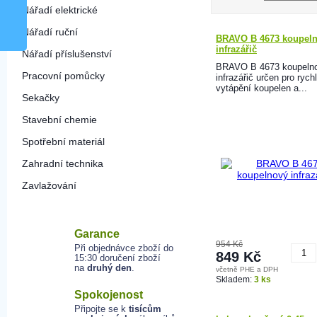
Nářadí elektrické
Nářadí ruční
BRAVO B 4673 koupel
infrazářič
Nářadí příslušenství
BRAVO B 4673 koupeln
Pracovní pomůcky
infrazářič určen pro rych
vytápění koupelen a...
Sekačky
Stavební chemie
Spotřební materiál
Zahradní technika
Zavlažování
Garance
954 Kč
Při objednávce zboží do
849 Kč
15:30 doručení zboží
na
druhý den
.
včetně PHE a DPH
K
Skladem:
3 ks
Spokojenost
Připojte se k
tisícům