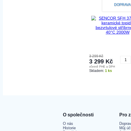
DOPRAVA
3 299 Kč
3 299 Kč
včetně PHE a DPH
K
Skladem:
1 ks
O společnosti
Pro 
O nás
Doprav
Historie
Můj úč