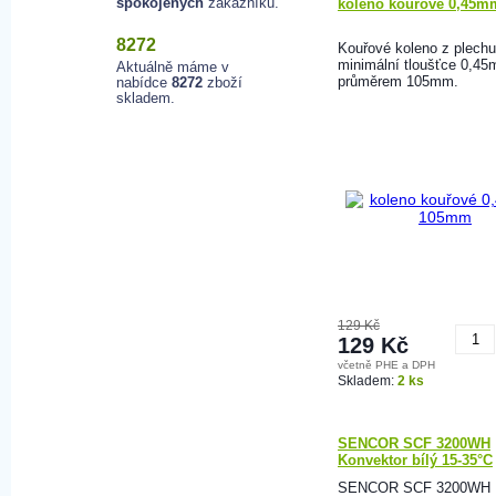
spokojených
zákazníků.
koleno kouřové 0,45
8272
Kouřové koleno z plechu
minimální tloušťce 0,4
Aktuálně máme v
průměrem 105mm.
nabídce
8272
zboží
skladem.
129 Kč
129 Kč
včetně PHE a DPH
K
Skladem:
2 ks
SENCOR SCF 3200WH
Konvektor bílý 15-35°C
SENCOR SCF 3200WH K