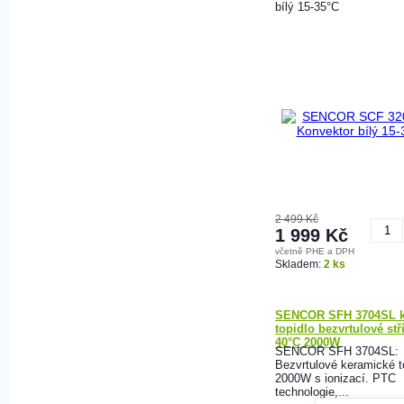
bílý 15-35°C
2 499 Kč
1 999 Kč
včetně PHE a DPH
K
Skladem:
2 ks
SENCOR SFH 3704SL k
topidlo bezvrtulové stř
40°C 2000W
SENCOR SFH 3704SL:
Bezvrtulové keramické t
2000W s ionizací. PTC
technologie,...