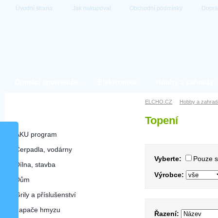
Úvodní strana
Jak nakupovat
Obchodní podmínky
Dopra
Domácí spotřebiče
Elektronika
Hobby a zahrada
Hobby a zahrada
ELCHO.CZ
Hobby a zahrad
Topení
Topení
AKU program
Čerpadla, vodárny
Vyberte:
Pouze 
Dílna, stavba
Výrobce:
Dům
Grily a příslušenství
Lapače hmyzu
Řazení: