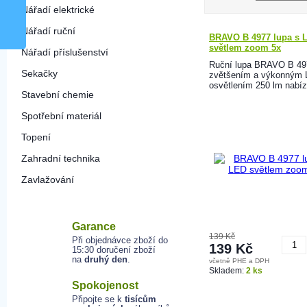
Nářadí elektrické
Nářadí ruční
BRAVO B 4977 lupa s 
světlem zoom 5x
Nářadí příslušenství
Ruční lupa BRAVO B 49
Sekačky
zvětšením a výkonným
osvětlením 250 lm nabízí
Stavební chemie
Spotřební materiál
Topení
Zahradní technika
Zavlažování
Garance
139 Kč
Při objednávce zboží do
139 Kč
15:30 doručení zboží
na
druhý den
.
včetně PHE a DPH
K
Skladem:
2 ks
Spokojenost
Připojte se k
tisícům