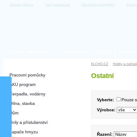
Úvodní strana
Jak nakupovat
Obchodní podmínky
Dopra
Domácí spotřebiče
Elektronika
Hobby a zahrada
Hobby a zahrada
ELCHO.CZ
Hobby a zahrad
Ostatní
Pracovní pomůcky
AKU program
Čerpadla, vodárny
Vyberte:
Pouze 
Dílna, stavba
Výrobce:
Dům
Grily a příslušenství
Lapače hmyzu
Řazení: