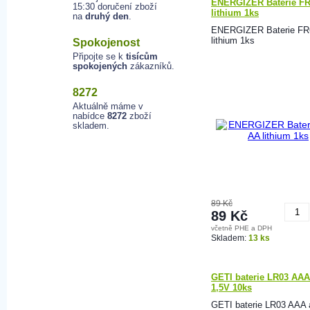
ENERGIZER Baterie F
15:30 doručení zboží
lithium 1ks
na
druhý den
.
ENERGIZER Baterie FR
lithium 1ks
Spokojenost
Připojte se k
tisícům
spokojených
zákazníků.
8272
Aktuálně máme v
nabídce
8272
zboží
skladem.
89 Kč
89 Kč
včetně PHE a DPH
K
Skladem:
13 ks
GETI baterie LR03 AAA 
1,5V 10ks
GETI baterie LR03 AAA a