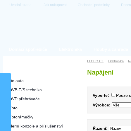
Úvodní strana
Jak nakupovat
Obchodní podmínky
Dopra
Domácí spotřebiče
Elektronika
Hobby a zahrada
Elektronika
ELCHO.CZ
Elektronika
N
Napájení
Napájení
Do auta
DVB-T/S technika
Vyberte:
Pouze 
DVD přehrávače
Výrobce:
Foto
Fotorámečky
Herní konzole a příslušenství
Řazení: