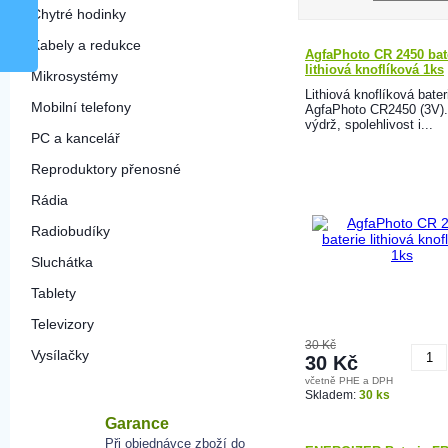
Chytré hodinky
Kabely a redukce
AgfaPhoto CR 2450 bat
lithiová knoflíková 1ks
Mikrosystémy
Lithiová knoflíková bater
Mobilní telefony
AgfaPhoto CR2450 (3V).
výdrž, spolehlivost i...
PC a kancelář
Reproduktory přenosné
Rádia
Radiobudíky
Sluchátka
Tablety
Televizory
30 Kč
Vysílačky
30 Kč
včetně PHE a DPH
K
Skladem:
30 ks
Garance
Při objednávce zboží do