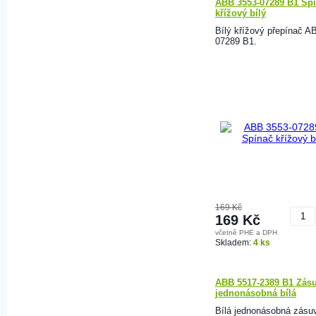
ABB 3553-07289 B1 Sp
křížový bílý
Bílý křížový přepínač A
07289 B1.
169 Kč
169 Kč
včetně PHE a DPH
K
Skladem:
4 ks
ABB 5517-2389 B1 Zás
jednonásobná bílá
Bílá jednonásobná zás