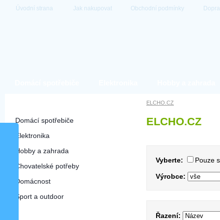
Úvodní strana
Jak nakupovat
Obchodní podmínky
Dopra
Domácí spotřebiče
Elektronika
Hobby a zahrada
Hlavní kategorie
ELCHO.CZ
ELCHO.CZ
Domácí spotřebiče
Elektronika
Hobby a zahrada
Vyberte:
Pouze 
Chovatelské potřeby
Výrobce:
Domácnost
Sport a outdoor
Řazení: