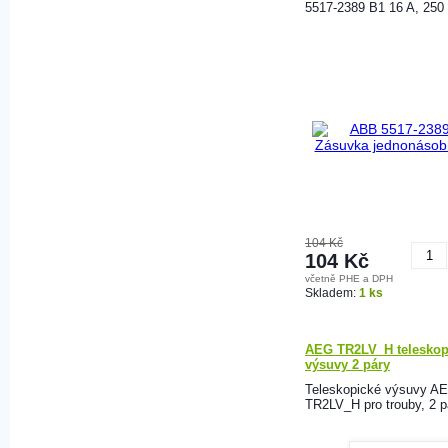
5517-2389 B1 16 A, 250
104 Kč
104 Kč
včetně PHE a DPH
K
Skladem:
1 ks
AEG TR2LV_H teleskop
výsuvy 2 páry
Teleskopické výsuvy A
TR2LV_H pro trouby, 2 p