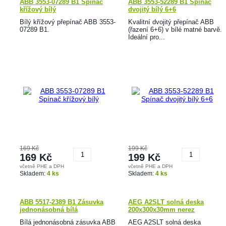
ABB 3553-07289 B1 Spínač
ABB 3553-52289 B1 Spínač
křížový bílý
dvojitý bílý 6+6
Bílý křížový přepínač ABB 3553-
Kvalitní dvojitý přepínač ABB
07289 B1.
(řazení 6+6) v bílé matné barvě.
Ideální pro...
169 Kč
199 Kč
169 Kč
199 Kč
včetně PHE a DPH
včetně PHE a DPH
Koupit
Koupit
Skladem:
4 ks
Skladem:
4 ks
ABB 5517-2389 B1 Zásuvka
AEG A2SLT solná deska
jednonásobná bílá
200x300x30mm nerez
Bílá jednonásobná zásuvka ABB
AEG A2SLT solná deska