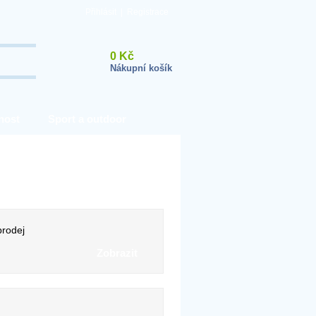
Přihlásit
|
Registrace
0 Kč
Nákupní košík
nost
Sport a outdoor
rodej
Zobrazit