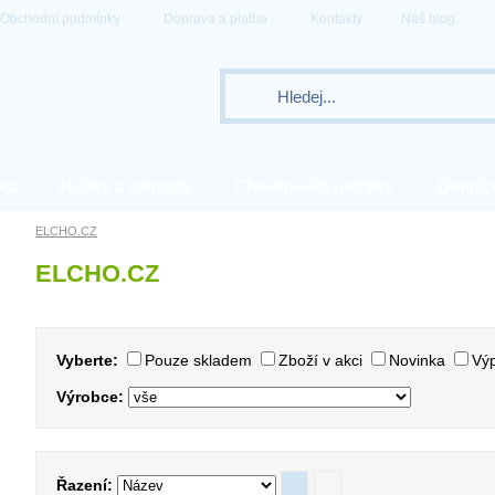
Obchodní podmínky
Doprava a platba
Kontakty
Náš blog
ka
Hobby a zahrada
Chovatelské potřeby
Domác
ELCHO.CZ
ELCHO.CZ
Vyberte:
Pouze skladem
Zboží v akci
Novinka
Výp
Výrobce:
Řazení: