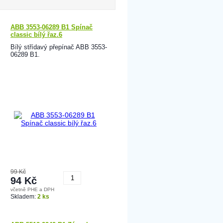
ABB 3553-06289 B1 Spínač
classic bílý řaz.6
Bílý střídavý přepínač ABB 3553-
06289 B1.
99 Kč
94 Kč
včetně PHE a DPH
Koupit
Skladem:
2 ks