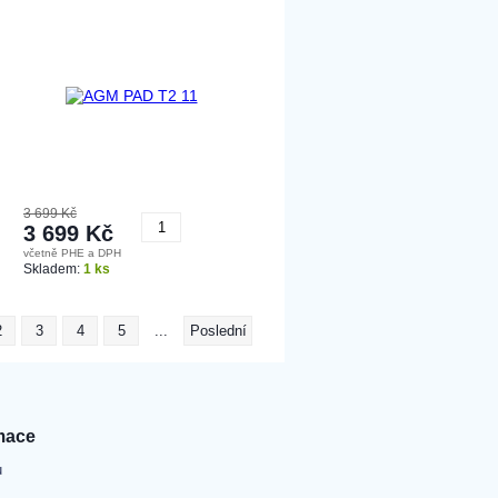
3 699 Kč
3 699 Kč
včetně PHE a DPH
Koupit
Skladem:
1 ks
2
3
4
5
...
Poslední
mace
u