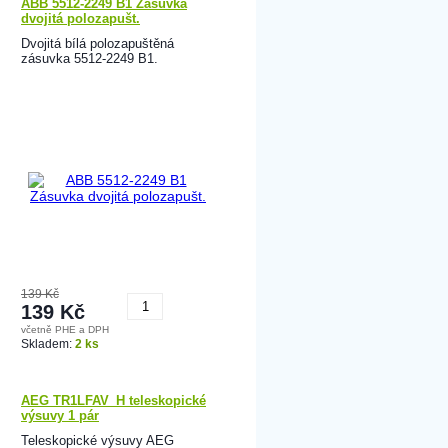
ABB 5512-2249 B1 Zásuvka
dvojitá polozapušt.
Dvojitá bílá polozapuštěná
zásuvka 5512-2249 B1.
139 Kč
139 Kč
včetně PHE a DPH
Koupit
Skladem:
2 ks
AEG TR1LFAV_H teleskopické
výsuvy 1 pár
Teleskopické výsuvy AEG