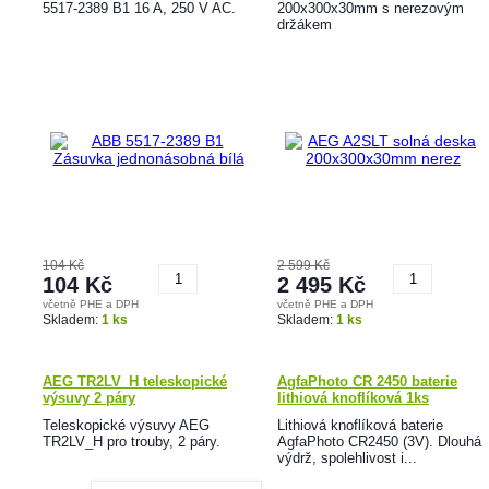
5517-2389 B1 16 A, 250 V AC.
200x300x30mm s nerezovým
držákem
104 Kč
2 599 Kč
104 Kč
2 495 Kč
včetně PHE a DPH
včetně PHE a DPH
Koupit
Koupit
Skladem:
1 ks
Skladem:
1 ks
AEG TR2LV_H teleskopické
AgfaPhoto CR 2450 baterie
výsuvy 2 páry
lithiová knoflíková 1ks
Teleskopické výsuvy AEG
Lithiová knoflíková baterie
TR2LV_H pro trouby, 2 páry.
AgfaPhoto CR2450 (3V). Dlouhá
výdrž, spolehlivost i...