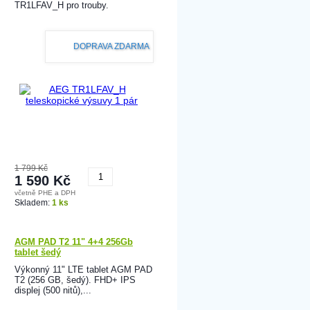
TR1LFAV_H pro trouby.
DOPRAVA ZDARMA
1 799 Kč
1 590 Kč
včetně PHE a DPH
Koupit
Skladem:
1 ks
AGM PAD T2 11" 4+4 256Gb
tablet šedý
Výkonný 11" LTE tablet AGM PAD
T2 (256 GB, šedý). FHD+ IPS
displej (500 nitů),...