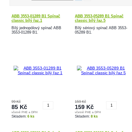
ABB 3553-01289 B1 Spínač
ABB 3553-05289 B1 Spínač
classic bílý řaz.1
classic bílý řaz.5
Bílý jednopólový spínač ABB
Bílý sériový spínač ABB 3553-
3553-01289 B1.
05289 B1.
99 Kč
159 Kč
85 Kč
159 Kč
včetně PHE a DPH
včetně PHE a DPH
Koupit
Koupit
Skladem:
6 ks
Skladem:
8 ks