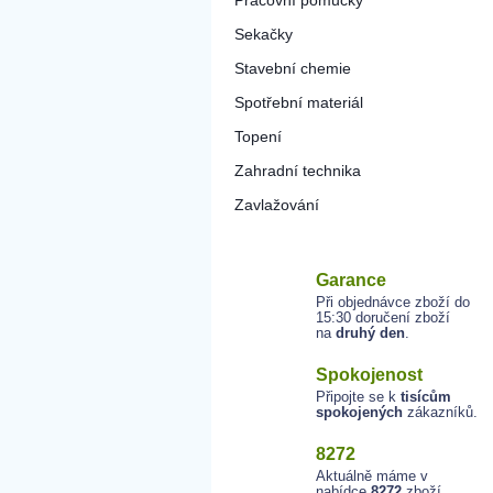
Pracovní pomůcky
Sekačky
Stavební chemie
Spotřební materiál
Topení
Zahradní technika
Zavlažování
Garance
Při objednávce zboží do
15:30 doručení zboží
na
druhý den
.
Spokojenost
Připojte se k
tisícům
spokojených
zákazníků.
8272
Aktuálně máme v
nabídce
8272
zboží