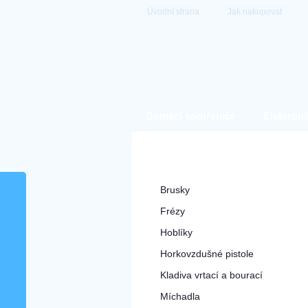
Úvodní strana
Jak nakupovat
Domácí spotřebiče
Elektroni
Hobby a zahrada
Nářadí elektrické
Brusky
Frézy
Hoblíky
Horkovzdušné pistole
Kladiva vrtací a bourací
Míchadla