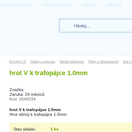
Obchodní podmínky
Doprava a platba
Kontakty
Náš blog
ka
Hobby a zahrada
Chovatelské potřeby
Domác
ELCHO.CZ
Hobby a zahrada
Nářadí elektrické
Pájky a příslušenství
hrot V
hrot V k trafopájce 1.0mm
Značka:
Záruka: 24 měsíců
Kód: 6540034
hrot V k trafopájce 1.0mm
Hrot věčný k trafopájce 1.0mm
Stav skladu:
1 ks