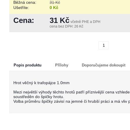
Běžná cena:
31 Kč
Ušetříte:
0 Kč
Cena:
31 Kč
včetně PHE a DPH
cena bez DPH: 26 Kč
Koupi
Popis produktu
Přílohy
Doporučujeme dokoupit
Hrot věčný k trafopájce 1.0mm
Mezi největší výhody těchto hrotů patří příznivější cena vzhlede
soustředěn do špičky hrotu.
Volba průměru špičky závisí na jemné či hrubší práci a má vliv