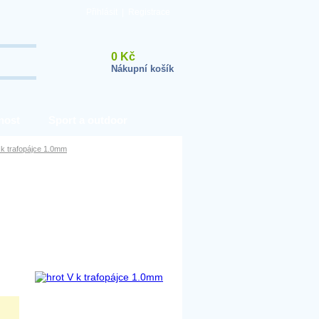
Přihlásit
|
Registrace
0 Kč
Nákupní košík
nost
Sport a outdoor
 k trafopájce 1.0mm