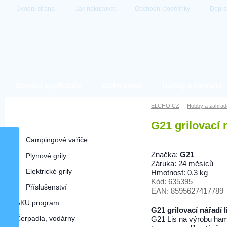
Úvodní strana
Jak nakupovat
Obchodní podmínky
Dopra
Domácí spotřebiče
Elektronika
Hobby a zahrada
Hobby a zahrada
ELCHO.CZ
Hobby a zahrad
G21 grilovací 
Grily a příslušenství
Campingové vařiče
Značka:
G21
Plynové grily
Záruka: 24 měsíců
Elektrické grily
Hmotnost: 0.3 kg
Kód: 635395
Příslušenství
EAN: 8595627417789
AKU program
G21 grilovací nářadí 
Čerpadla, vodárny
G21 Lis na výrobu ham