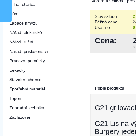
tvarem a velikostí př
Dílna, stavba
Dům
Stav skladu:
2
Běžná cena:
2
Lapače hmyzu
Ušetříte:
0
Nářadí elektrické
Cena:
Nářadí ruční
c
Nářadí příslušenství
Pracovní pomůcky
Sekačky
Stavební chemie
Popis produktu
Spotřební materiál
Topení
G21 grilovac
Zahradní technika
Zavlažování
G21 Lis na v
Burgery jede