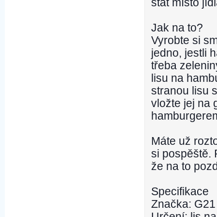
stát místo jí
Jak na to?
Vyrobte si s
jedno, jestli
třeba zelenin
lisu na hamb
stranou lisu 
vložte jej na
hamburgere
Máte už rozt
si pospěště. 
že na to poz
Specifikace
Značka: G21
Určení: lis 