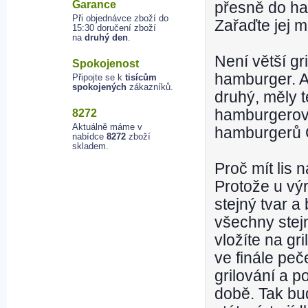
Garance
přesně do h
Při objednávce zboží do
Zařaďte jej m
15:30 doručení zboží
na
druhý den
.
Není větší g
Spokojenost
hamburger. Al
Připojte se k
tisícům
spokojených
zákazníků.
druhý, měly t
hamburgerové
8272
Aktuálně máme v
hamburgerů 
nabídce
8272
zboží
skladem.
Proč mít lis
Protože u vý
stejný tvar a
všechny stej
vložíte na gr
ve finále pe
grilování a 
době. Tak bu