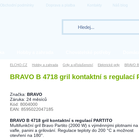
Obchodní podmínky
Doprava a platba
Kontakty
Náš blog
ka
Hobby a zahrada
Chovatelské potřeby
Domác
ELCHO.CZ
Hobby a zahrada
Grily a příslušenství
Elektrické grily
BRAVO B 4
BRAVO B 4718 gril kontaktní s regulací
Značka:
BRAVO
Záruka: 24 měsíců
Kód: 8004000
EAN: 8595022047185
BRAVO B 4718 gril kontaktní s regulací PARTITO
Multifunkční gril Bravo Partito (2000 W) s výměnnými plotnami na
vafle, panini a grilování. Regulace teploty do 200 °C a možnost
otevření na 180°.