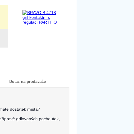
t
Dotaz na prodavače
emáte dostatek místa?
přípravě grilovaných pochoutek,