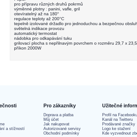
pro přípravu různých druhů pokrmů
výměnné plotny : panini, vafle, gril
otevíratelný až na 180°
regulace teploty až 200°C
tepelně izolované držadlo pro jednoduchou a bezpečnou obslu
světelná indikace provozu
automatický termostat
nádobka pro odkapávání tuku
grilovací plocha s nepřilnavým povrchem o rozměru 29,7 x 23,
příkon 2000W
ečnosti
Pro zákazníky
Užitečné infor
Doprava a platba
Profil na Facebook
Můj účet
Kanál na Twitteru
me
Jak nakupovat
Prodávané značky
ání a stížností
Autorizované servisy
Logo ke stažení
y
Obchodní podmínky
Kde vyzvednout zb