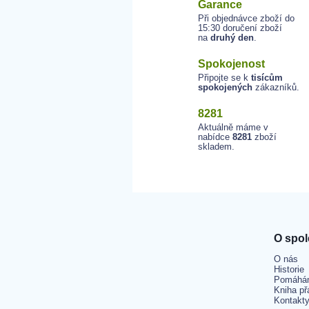
Garance
Při objednávce zboží do
15:30 doručení zboží
na
druhý den
.
Spokojenost
Připojte se k
tisícům
spokojených
zákazníků.
8281
Aktuálně máme v
nabídce
8281
zboží
skladem.
O spol
O nás
Historie
Pomáhá
Kniha př
Kontakt