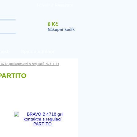
Přihlásit
|
Registrace
0 Kč
Nákupní košík
nost
Sport a outdoor
718 gril kontaktní s regulací PARTITO
 PARTITO