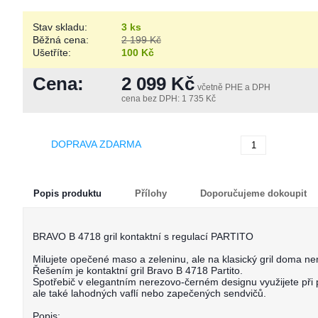
Stav skladu:
3 ks
Běžná cena:
2 199 Kč
Ušetříte:
100 Kč
Cena:
2 099 Kč
včetně PHE a DPH
cena bez DPH: 1 735 Kč
Koupi
DOPRAVA ZDARMA
Popis produktu
Přílohy
Doporučujeme dokoupit
BRAVO B 4718 gril kontaktní s regulací PARTITO
Milujete opečené maso a zeleninu, ale na klasický gril doma n
Řešením je kontaktní gril Bravo B 4718 Partito.
Spotřebič v elegantním nerezovo-černém designu využijete při 
ale také lahodných vaflí nebo zapečených sendvičů.
Popis: