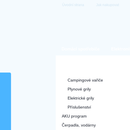
Úvodní strana
Jak nakupovat
Domácí spotřebiče
Elektroni
Hobby a zahrada
Grily a příslušenství
Campingové vařiče
Plynové grily
Elektrické grily
Příslušenství
AKU program
Čerpadla, vodárny