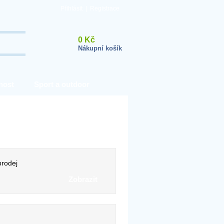
Přihlásit
|
Registrace
0 Kč
Nákupní košík
nost
Sport a outdoor
rodej
Zobrazit