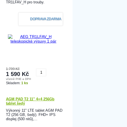
TR1LFAV_H pro trouby.
DOPRAVA ZDARMA
1 799 Kč
1 590 Kč
včetně PHE a DPH
Koupit
Skladem:
1 ks
AGM PAD T2 11" 4+4 256Gb
tablet šedý
Výkonný 11" LTE tablet AGM PAD
T2 (256 GB, šedý). FHD+ IPS
displej (500 nitů),...