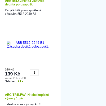
ABB 5512-2249 B1 Zásuvka
dvojitá polozapušt.
Dvojitá bílá polozapuštěná
zásuvka 5512-2249 B1.
139 Kč
139 Kč
včetně PHE a DPH
Koupit
Skladem:
2 ks
AEG TR1LFAV_H teleskopické
výsuvy 1 pár
Teleskopické výsuvy AEG