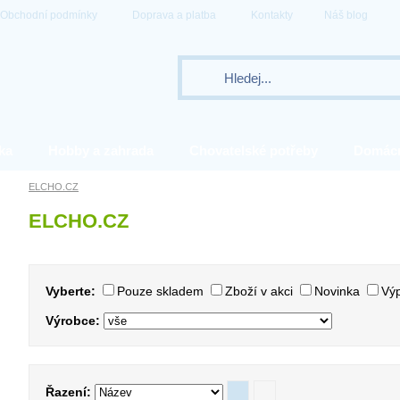
Obchodní podmínky
Doprava a platba
Kontakty
Náš blog
ka
Hobby a zahrada
Chovatelské potřeby
Domác
ELCHO.CZ
ELCHO.CZ
Vyberte:
Pouze skladem
Zboží v akci
Novinka
Výp
Výrobce:
Řazení: