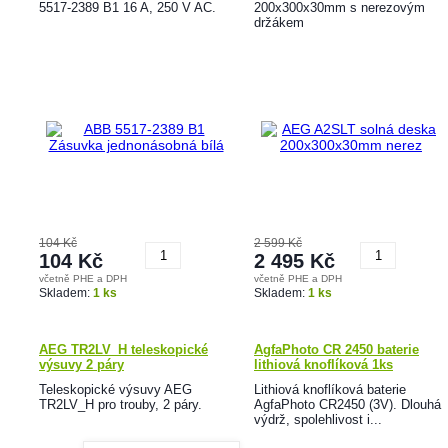
5517-2389 B1 16 A, 250 V AC.
200x300x30mm s nerezovým
držákem
104 Kč
2 599 Kč
104 Kč
2 495 Kč
včetně PHE a DPH
včetně PHE a DPH
Koupit
Koupit
Skladem:
1 ks
Skladem:
1 ks
AEG TR2LV_H teleskopické
AgfaPhoto CR 2450 baterie
výsuvy 2 páry
lithiová knoflíková 1ks
Teleskopické výsuvy AEG
Lithiová knoflíková baterie
TR2LV_H pro trouby, 2 páry.
AgfaPhoto CR2450 (3V). Dlouhá
výdrž, spolehlivost i...