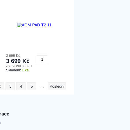
3 699 Kč
3 699 Kč
včetně PHE a DPH
Koupit
Skladem:
1 ks
2
3
4
5
...
Poslední
mace
u