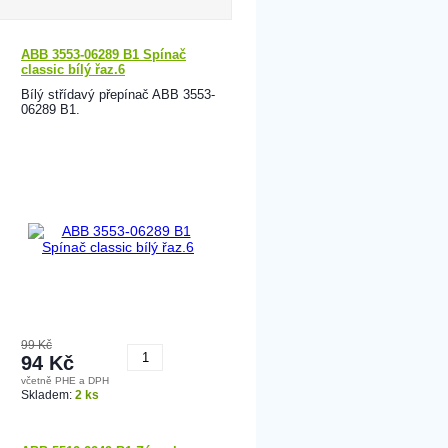
ABB 3553-06289 B1 Spínač
classic bílý řaz.6
Bílý střídavý přepínač ABB 3553-
06289 B1.
99 Kč
94 Kč
včetně PHE a DPH
Koupit
Skladem:
2 ks