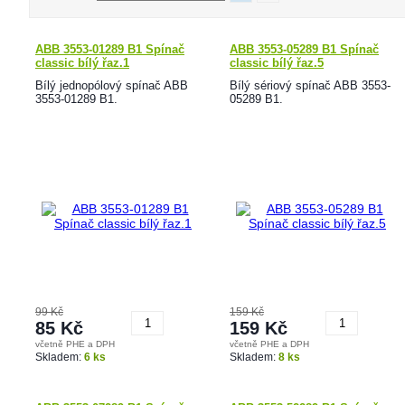
ABB 3553-01289 B1 Spínač
ABB 3553-05289 B1 Spínač
classic bílý řaz.1
classic bílý řaz.5
Bílý jednopólový spínač ABB
Bílý sériový spínač ABB 3553-
3553-01289 B1.
05289 B1.
99 Kč
159 Kč
85 Kč
159 Kč
včetně PHE a DPH
včetně PHE a DPH
Koupit
Koupit
Skladem:
6 ks
Skladem:
8 ks