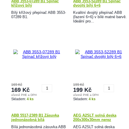
ABB 3553-07289 B1 Spínač
ABB 3553-52289 B1 Spínač
křížový bílý
dvojitý bílý 6+6
Bílý křížový přepínač ABB 3553-
Kvalitní dvojitý přepínač ABB
07289 B1.
(řazení 6+6) v bílé matné barvě.
Ideální pro...
169 Kč
199 Kč
169 Kč
199 Kč
včetně PHE a DPH
včetně PHE a DPH
Koupit
Koupit
Skladem:
4 ks
Skladem:
4 ks
ABB 5517-2389 B1 Zásuvka
AEG A2SLT solná deska
jednonásobná bílá
200x300x30mm nerez
Bílá jednonásobná zásuvka ABB
AEG A2SLT solná deska